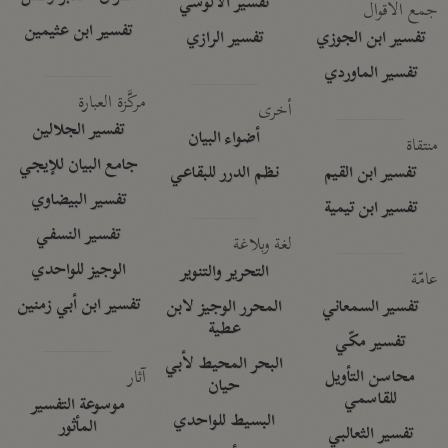
تفسير الآلوسي
جمع الأقوال
تفسير ابن عثيمين
تفسير ابن الجوزي
تفسير الرازي
تفسير الماوردي
مركَّزة العبارة
أخرى
تفسير الجلالين
أضواء البيان
منتقاة
جامع البيان للإيجي
تفسير ابن القيم
نظم الدرر للبقاعي
تفسير البيضاوي
تفسير ابن تيمية
تفسير النسفي
لغة وبلاغة
الوجيز للواحدي
التحرير والتنوير
عامّة
تفسير ابن أبي زمنين
تفسير السمعاني
المحرر الوجيز لابن
عطية
تفسير مكّي
البحر المحيط لأبي
آثار
محاسن التأويل
حيان
للقاسمي
موسوعة التفسير
البسيط للواحدي
المأثور
تفسير الثعالبي