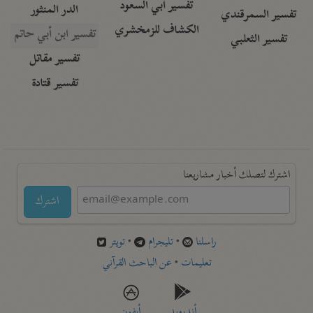
تفسير أبي السعود
الدر المنثور
تفسير السمرقندي
الكشاف للزمخشري
تفسير ابن أبي حاتم
تفسير الثعلبي
تفسير مقاتل
تفسير قتادة
اشترك لتصلك أخبار مشاريعنا
اشترك
راسلنا
•
تليجرام
•
تويتر
تعليمات
•
عن الباحث القرآني
أندرويد
أيفون