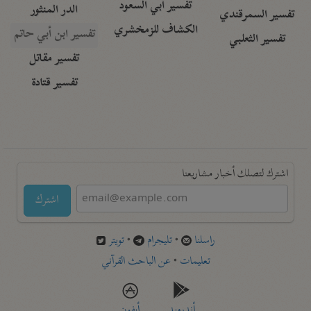
تفسير أبي السعود
الدر المنثور
تفسير السمرقندي
الكشاف للزمخشري
تفسير ابن أبي حاتم
تفسير الثعلبي
تفسير مقاتل
تفسير قتادة
اشترك لتصلك أخبار مشاريعنا
اشترك
راسلنا
•
تليجرام
•
تويتر
تعليمات
•
عن الباحث القرآني
أندرويد
أيفون