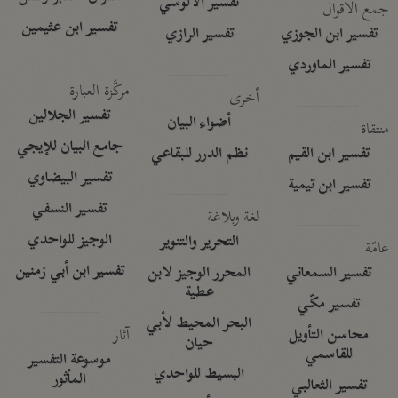
تفسير الآلوسي
جمع الأقوال
تفسير ابن عثيمين
تفسير ابن الجوزي
تفسير الرازي
تفسير الماوردي
مركَّزة العبارة
أخرى
تفسير الجلالين
أضواء البيان
منتقاة
جامع البيان للإيجي
تفسير ابن القيم
نظم الدرر للبقاعي
تفسير البيضاوي
تفسير ابن تيمية
تفسير النسفي
لغة وبلاغة
الوجيز للواحدي
التحرير والتنوير
عامّة
تفسير ابن أبي زمنين
تفسير السمعاني
المحرر الوجيز لابن
عطية
تفسير مكّي
البحر المحيط لأبي
آثار
محاسن التأويل
حيان
للقاسمي
موسوعة التفسير
البسيط للواحدي
المأثور
تفسير الثعالبي