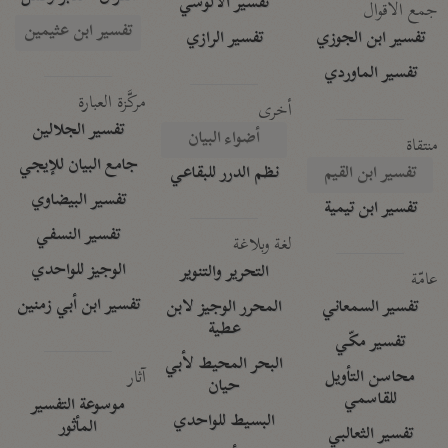
تفسير الآلوسي
جمع الأقوال
تفسير ابن عثيمين
تفسير ابن الجوزي
تفسير الرازي
تفسير الماوردي
مركَّزة العبارة
أخرى
تفسير الجلالين
أضواء البيان
منتقاة
جامع البيان للإيجي
تفسير ابن القيم
نظم الدرر للبقاعي
تفسير البيضاوي
تفسير ابن تيمية
تفسير النسفي
لغة وبلاغة
الوجيز للواحدي
التحرير والتنوير
عامّة
تفسير ابن أبي زمنين
تفسير السمعاني
المحرر الوجيز لابن
عطية
تفسير مكّي
البحر المحيط لأبي
آثار
محاسن التأويل
حيان
للقاسمي
موسوعة التفسير
البسيط للواحدي
المأثور
تفسير الثعالبي