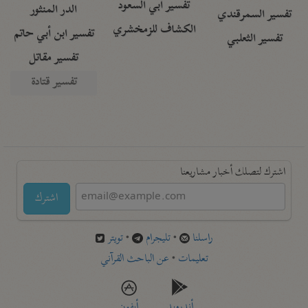
تفسير أبي السعود
الدر المنثور
تفسير السمرقندي
الكشاف للزمخشري
تفسير ابن أبي حاتم
تفسير الثعلبي
تفسير مقاتل
تفسير قتادة
اشترك لتصلك أخبار مشاريعنا
اشترك
راسلنا
•
تليجرام
•
تويتر
تعليمات
•
عن الباحث القرآني
أندرويد
أيفون