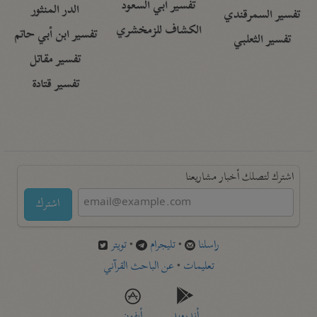
تفسير أبي السعود
الدر المنثور
تفسير السمرقندي
الكشاف للزمخشري
تفسير ابن أبي حاتم
تفسير الثعلبي
تفسير مقاتل
تفسير قتادة
اشترك لتصلك أخبار مشاريعنا
اشترك
راسلنا
•
تليجرام
•
تويتر
تعليمات
•
عن الباحث القرآني
أندرويد
أيفون