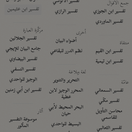
تفسير الآلوسي
جمع الأقوال
تفسير ابن عثيمين
تفسير ابن الجوزي
تفسير الرازي
تفسير الماوردي
مركَّزة العبارة
أخرى
تفسير الجلالين
أضواء البيان
منتقاة
جامع البيان للإيجي
تفسير ابن القيم
نظم الدرر للبقاعي
تفسير البيضاوي
تفسير ابن تيمية
تفسير النسفي
لغة وبلاغة
الوجيز للواحدي
التحرير والتنوير
عامّة
تفسير ابن أبي زمنين
تفسير السمعاني
المحرر الوجيز لابن
عطية
تفسير مكّي
البحر المحيط لأبي
آثار
محاسن التأويل
حيان
للقاسمي
موسوعة التفسير
البسيط للواحدي
المأثور
تفسير الثعالبي