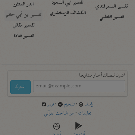
تفسير أبي السعود
الدر المنثور
تفسير السمرقندي
الكشاف للزمخشري
تفسير ابن أبي حاتم
تفسير الثعلبي
تفسير مقاتل
تفسير قتادة
اشترك لتصلك أخبار مشاريعنا
اشترك
راسلنا
•
تليجرام
•
تويتر
تعليمات
•
عن الباحث القرآني
أندرويد
أيفون