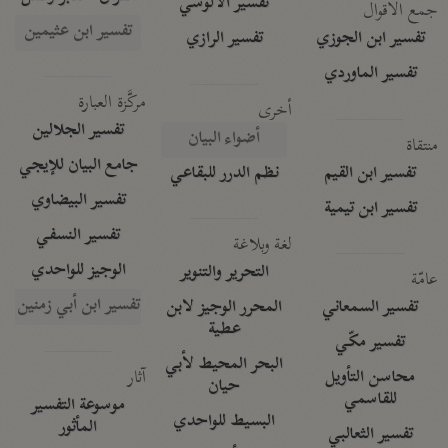
تفسير الآلوسي
جمع الأقوال
تفسير ابن عثيمين
تفسير ابن الجوزي
تفسير الرازي
تفسير الماوردي
مركَّزة العبارة
أخرى
تفسير الجلالين
أضواء البيان
منتقاة
جامع البيان للإيجي
تفسير ابن القيم
نظم الدرر للبقاعي
تفسير البيضاوي
تفسير ابن تيمية
تفسير النسفي
لغة وبلاغة
الوجيز للواحدي
التحرير والتنوير
عامّة
تفسير ابن أبي زمنين
تفسير السمعاني
المحرر الوجيز لابن
عطية
تفسير مكّي
البحر المحيط لأبي
آثار
محاسن التأويل
حيان
للقاسمي
موسوعة التفسير
البسيط للواحدي
المأثور
تفسير الثعالبي