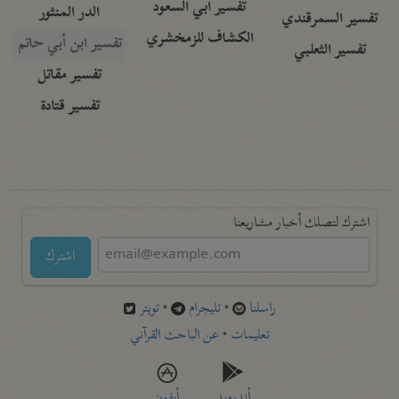
تفسير أبي السعود
الدر المنثور
تفسير السمرقندي
الكشاف للزمخشري
تفسير ابن أبي حاتم
تفسير الثعلبي
تفسير مقاتل
تفسير قتادة
اشترك لتصلك أخبار مشاريعنا
اشترك
راسلنا
•
تليجرام
•
تويتر
تعليمات
•
عن الباحث القرآني
أندرويد
أيفون