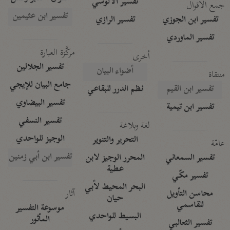
تفسير الآلوسي
جمع الأقوال
تفسير ابن عثيمين
تفسير ابن الجوزي
تفسير الرازي
تفسير الماوردي
مركَّزة العبارة
أخرى
تفسير الجلالين
أضواء البيان
منتقاة
جامع البيان للإيجي
تفسير ابن القيم
نظم الدرر للبقاعي
تفسير البيضاوي
تفسير ابن تيمية
تفسير النسفي
لغة وبلاغة
الوجيز للواحدي
التحرير والتنوير
عامّة
تفسير ابن أبي زمنين
تفسير السمعاني
المحرر الوجيز لابن
عطية
تفسير مكّي
البحر المحيط لأبي
آثار
محاسن التأويل
حيان
للقاسمي
موسوعة التفسير
البسيط للواحدي
المأثور
تفسير الثعالبي