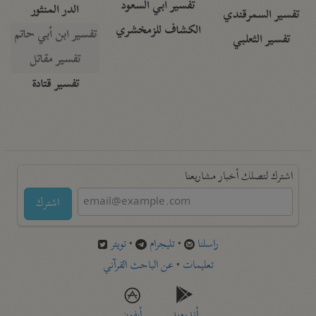
تفسير أبي السعود
الدر المنثور
تفسير السمرقندي
الكشاف للزمخشري
تفسير ابن أبي حاتم
تفسير الثعلبي
تفسير مقاتل
تفسير قتادة
اشترك لتصلك أخبار مشاريعنا
اشترك
راسلنا
•
تليجرام
•
تويتر
تعليمات
•
عن الباحث القرآني
أندرويد
أيفون