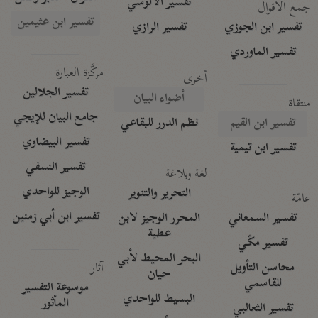
تفسير الآلوسي
جمع الأقوال
تفسير ابن عثيمين
تفسير ابن الجوزي
تفسير الرازي
تفسير الماوردي
مركَّزة العبارة
أخرى
تفسير الجلالين
أضواء البيان
منتقاة
جامع البيان للإيجي
تفسير ابن القيم
نظم الدرر للبقاعي
تفسير البيضاوي
تفسير ابن تيمية
تفسير النسفي
لغة وبلاغة
الوجيز للواحدي
التحرير والتنوير
عامّة
تفسير ابن أبي زمنين
تفسير السمعاني
المحرر الوجيز لابن
عطية
تفسير مكّي
البحر المحيط لأبي
آثار
محاسن التأويل
حيان
للقاسمي
موسوعة التفسير
البسيط للواحدي
المأثور
تفسير الثعالبي