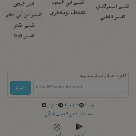
تفسير أبي السعود
الدر المنثور
تفسير السمرقندي
الكشاف للزمخشري
تفسير ابن أبي حاتم
تفسير الثعلبي
تفسير مقاتل
تفسير قتادة
اشترك لتصلك أخبار مشاريعنا
اشترك
راسلنا
•
تليجرام
•
تويتر
تعليمات
•
عن الباحث القرآني
أندرويد
أيفون