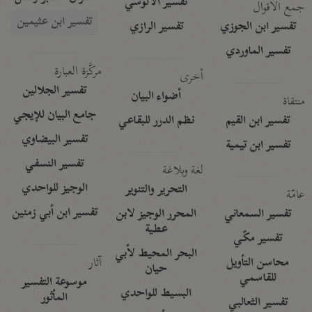
تفسير الآلوسي
جمع الأقوال
تفسير ابن عثيمين
تفسير ابن الجوزي
تفسير الرازي
تفسير الماوردي
مركَّزة العبارة
أخرى
تفسير الجلالين
أضواء البيان
منتقاة
جامع البيان للإيجي
تفسير ابن القيم
نظم الدرر للبقاعي
تفسير البيضاوي
تفسير ابن تيمية
تفسير النسفي
لغة وبلاغة
الوجيز للواحدي
التحرير والتنوير
عامّة
تفسير ابن أبي زمنين
تفسير السمعاني
المحرر الوجيز لابن
عطية
تفسير مكّي
البحر المحيط لأبي
آثار
محاسن التأويل
حيان
للقاسمي
موسوعة التفسير
البسيط للواحدي
المأثور
تفسير الثعالبي