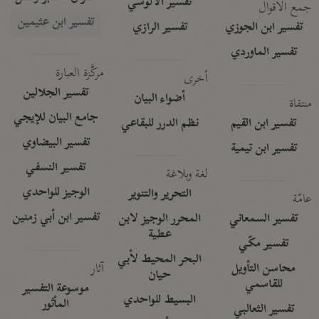
تفسير الآلوسي
جمع الأقوال
تفسير ابن عثيمين
تفسير ابن الجوزي
تفسير الرازي
تفسير الماوردي
مركَّزة العبارة
أخرى
تفسير الجلالين
أضواء البيان
منتقاة
جامع البيان للإيجي
تفسير ابن القيم
نظم الدرر للبقاعي
تفسير البيضاوي
تفسير ابن تيمية
تفسير النسفي
لغة وبلاغة
الوجيز للواحدي
التحرير والتنوير
عامّة
تفسير ابن أبي زمنين
تفسير السمعاني
المحرر الوجيز لابن
عطية
تفسير مكّي
البحر المحيط لأبي
آثار
محاسن التأويل
حيان
للقاسمي
موسوعة التفسير
البسيط للواحدي
المأثور
تفسير الثعالبي