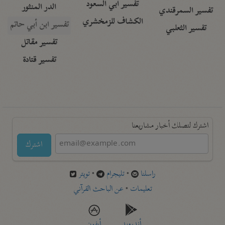
تفسير أبي السعود
الدر المنثور
تفسير السمرقندي
الكشاف للزمخشري
تفسير ابن أبي حاتم
تفسير الثعلبي
تفسير مقاتل
تفسير قتادة
اشترك لتصلك أخبار مشاريعنا
اشترك
راسلنا
•
تليجرام
•
تويتر
تعليمات
•
عن الباحث القرآني
أندرويد
أيفون