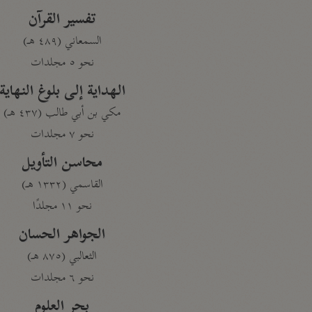
تفسير القرآن
السمعاني (٤٨٩ هـ)
نحو ٥ مجلدات
الهداية إلى بلوغ النهاية
مكي بن أبي طالب (٤٣٧ هـ)
نحو ٧ مجلدات
محاسن التأويل
القاسمي (١٣٣٢ هـ)
نحو ١١ مجلدًا
الجواهر الحسان
الثعالبي (٨٧٥ هـ)
نحو ٦ مجلدات
بحر العلوم