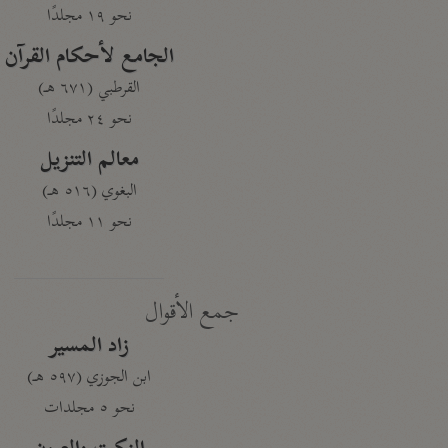
نحو ١٩ مجلدًا
الجامع لأحكام القرآن
القرطبي (٦٧١ هـ)
نحو ٢٤ مجلدًا
معالم التنزيل
البغوي (٥١٦ هـ)
نحو ١١ مجلدًا
جمع الأقوال
زاد المسير
ابن الجوزي (٥٩٧ هـ)
نحو ٥ مجلدات