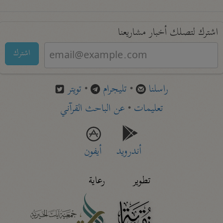
اشترك لتصلك أخبار مشاريعنا
اشترك
راسلنا
•
تليجرام
•
تويتر
تعليمات
•
عن الباحث القرآني
أندرويد
أيفون
تطوير
رعاية