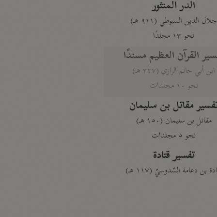
الدر المنثور
لال الدين السيوطي (٩١١ هـ)
نحو ١٣ مجلدًا
سير القرآن العظيم مسندًا
ابن أبي حاتم الرازي (٣٢٧ هـ)
نحو ١٠ مجلدات
فسير مقاتل بن سليمان
مقاتل بن سليمان (١٥٠ هـ)
نحو ٥ مجلدات
تفسير قتادة
دة بن دعامة السّدوسيّ (١١٧ هـ)