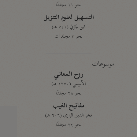
نحو ١١ مجلدًا
التسهيل لعلوم التنزيل
ابن جُزَيّ (٧٤١ هـ)
نحو ٣ مجلدات
موسوعات
روح المعاني
الآلوسي (١٢٧٠ هـ)
نحو ٢٨ مجلدًا
مفاتيح الغيب
فخر الدين الرازي (٦٠٦ هـ)
نحو ٢٤ مجلدًا