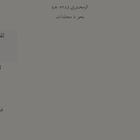
الزمخشري (٥٣٨ هـ)
ج
نحو ٨ مجلدات
تف
ت
قتا