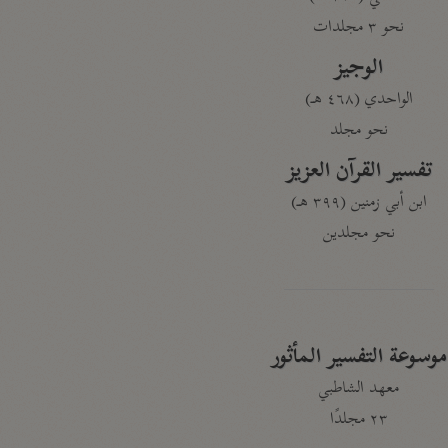
نحو ٣ مجلدات
الوجيز
الواحدي (٤٦٨ هـ)
نحو مجلد
تفسير القرآن العزيز
ابن أبي زمنين (٣٩٩ هـ)
نحو مجلدين
موسوعة التفسير المأثور
معهد الشاطبي
٢٣ مجلدًا