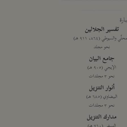
بارة
تفسير الجلالين
حلّي والسيوطي (٨٦٤، ٩١١ هـ)
نحو مجلد
جامع البيان
الإيجي (٩٠٥ هـ)
نحو ٣ مجلدات
أنوار التنزيل
البيضاوي (٦٨٥ هـ)
نحو ٣ مجلدات
مدارك التنزيل
النسفي (٧١٠ هـ)