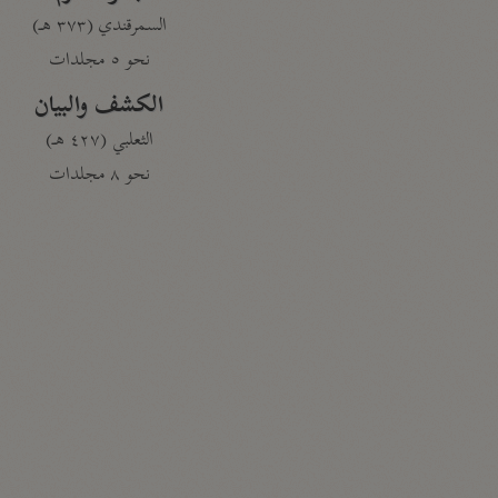
السمرقندي (٣٧٣ هـ)
نحو ٥ مجلدات
الكشف والبيان
الثعلبي (٤٢٧ هـ)
نحو ٨ مجلدات