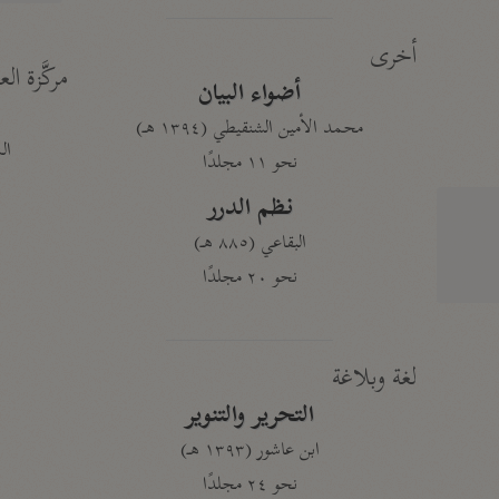
أخرى
مركَّزة الع
أضواء البيان
محمد الأمين الشنقيطي (١٣٩٤ هـ)
الم
نحو ١١ مجلدًا
نظم الدرر
البقاعي (٨٨٥ هـ)
نحو ٢٠ مجلدًا
لغة وبلاغة
التحرير والتنوير
ابن عاشور (١٣٩٣ هـ)
نحو ٢٤ مجلدًا