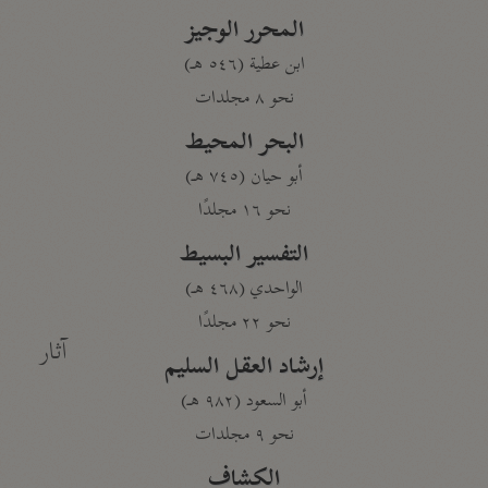
المحرر الوجيز
ابن عطية (٥٤٦ هـ)
نحو ٨ مجلدات
البحر المحيط
أبو حيان (٧٤٥ هـ)
نحو ١٦ مجلدًا
التفسير البسيط
الواحدي (٤٦٨ هـ)
نحو ٢٢ مجلدًا
آثار
إرشاد العقل السليم
أبو السعود (٩٨٢ هـ)
نحو ٩ مجلدات
الكشاف