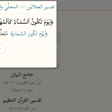
تفسير الجلالين — المحلّي والسيوطي (٤
﴿یَوۡمَ تَكُونُ ٱلسَّمَاۤءُ كَٱلۡمُ
﴿يَوْم تَكُون السَّماء﴾
 مُتَعَ
بحث
تفسير
→
 characters for results.
أمّهات
جامع البيان
ابن جرير الطبري (٣١٠ هـ)
نحو ٢٨ مجلدًا
تفسير القرآن العظيم
ابن كثير (٧٧٤ هـ)