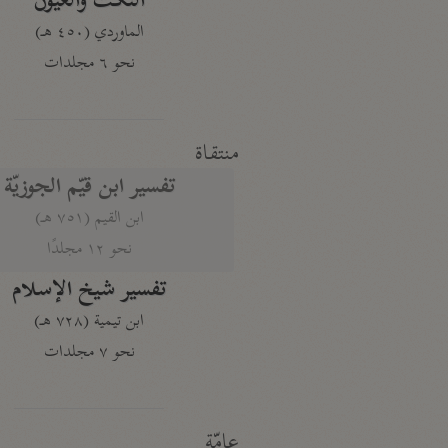
النكت والعيون
الماوردي (٤٥٠ هـ)
نحو ٦ مجلدات
منتقاة
تفسير ابن قيّم الجوزيّة
ابن القيم (٧٥١ هـ)
نحو ١٢ مجلدًا
تفسير شيخ الإسلام
ابن تيمية (٧٢٨ هـ)
نحو ٧ مجلدات
عامّة