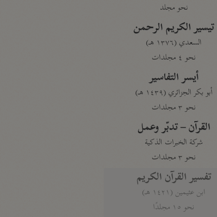
نحو مجلد
تيسير الكريم الرحمن
السعدي (١٣٧٦ هـ)
نحو ٤ مجلدات
أيسر التفاسير
أبو بكر الجزائري (١٤٣٩ هـ)
نحو ٣ مجلدات
القرآن – تدبّر وعمل
شركة الخبرات الذكية
نحو ٣ مجلدات
تفسير القرآن الكريم
ابن عثيمين (١٤٢١ هـ)
نحو ١٥ مجلدًا