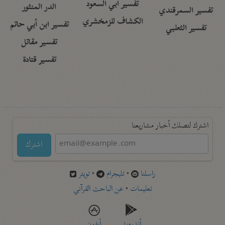
تفسير أبي السعود
الدر المنثور
تفسير السمرقندي
الكشاف للزمخشري
تفسير ابن أبي حاتم
تفسير الثعلبي
تفسير مقاتل
تفسير قتادة
اشترك لتصلك أخبار مشاريعنا
اشترك
راسلنا
•
تليجرام
•
تويتر
تعليمات
•
عن الباحث القرآني
أندرويد
أيفون