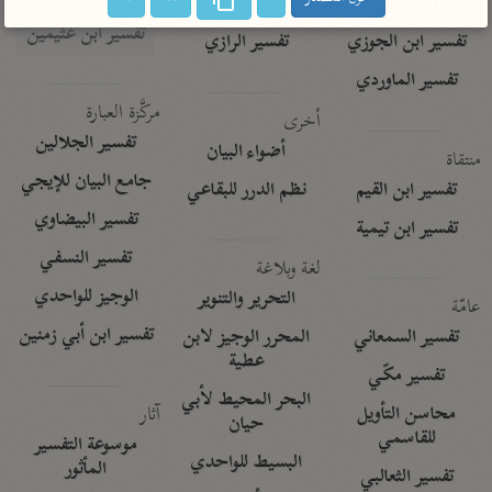
تفسير الآلوسي
جمع الأقوال
تفسير ابن عثيمين
تفسير ابن الجوزي
تفسير الرازي
تفسير الماوردي
مركَّزة العبارة
أخرى
تفسير الجلالين
أضواء البيان
منتقاة
جامع البيان للإيجي
تفسير ابن القيم
نظم الدرر للبقاعي
تفسير البيضاوي
تفسير ابن تيمية
تفسير النسفي
لغة وبلاغة
الوجيز للواحدي
التحرير والتنوير
عامّة
تفسير ابن أبي زمنين
تفسير السمعاني
المحرر الوجيز لابن
عطية
تفسير مكّي
البحر المحيط لأبي
آثار
محاسن التأويل
حيان
للقاسمي
موسوعة التفسير
البسيط للواحدي
المأثور
تفسير الثعالبي