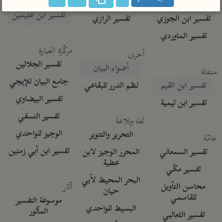
تفسير الآلوسي
جمع الأقوال
تفسير ابن عثيمين
تفسير ابن الجوزي
تفسير الرازي
تفسير الماوردي
مركَّزة العبارة
أخرى
تفسير الجلالين
أضواء البيان
منتقاة
جامع البيان للإيجي
تفسير ابن القيم
نظم الدرر للبقاعي
تفسير البيضاوي
تفسير ابن تيمية
تفسير النسفي
لغة وبلاغة
الوجيز للواحدي
التحرير والتنوير
عامّة
تفسير ابن أبي زمنين
تفسير السمعاني
المحرر الوجيز لابن
عطية
تفسير مكّي
البحر المحيط لأبي
آثار
محاسن التأويل
حيان
للقاسمي
موسوعة التفسير
البسيط للواحدي
المأثور
تفسير الثعالبي