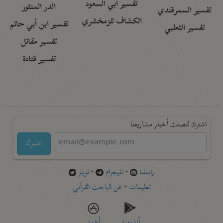
تفسير أبي السعود
الدر المنثور
تفسير السمرقندي
الكشاف للزمخشري
تفسير ابن أبي حاتم
تفسير الثعلبي
تفسير مقاتل
تفسير قتادة
اشترك لتصلك أخبار مشاريعنا
اشترك
راسلنا
•
تليجرام
•
تويتر
تعليمات
•
عن الباحث القرآني
أندرويد
أيفون