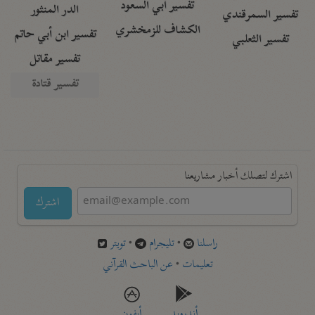
تفسير أبي السعود
الدر المنثور
تفسير السمرقندي
الكشاف للزمخشري
تفسير ابن أبي حاتم
تفسير الثعلبي
تفسير مقاتل
تفسير قتادة
اشترك لتصلك أخبار مشاريعنا
اشترك
راسلنا
•
تليجرام
•
تويتر
تعليمات
•
عن الباحث القرآني
أندرويد
أيفون