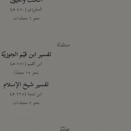
النكت والعيون
الماوردي (٤٥٠ هـ)
نحو ٦ مجلدات
منتقاة
تفسير ابن قيّم الجوزيّة
ابن القيم (٧٥١ هـ)
نحو ١٢ مجلدًا
تفسير شيخ الإسلام
ابن تيمية (٧٢٨ هـ)
نحو ٧ مجلدات
عامّة