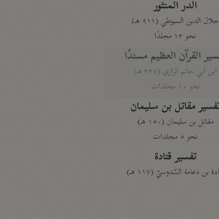
الدر المنثور
لال الدين السيوطي (٩١١ هـ)
نحو ١٣ مجلدًا
سير القرآن العظيم مسندًا
ابن أبي حاتم الرازي (٣٢٧ هـ)
نحو ١٠ مجلدات
فسير مقاتل بن سليمان
مقاتل بن سليمان (١٥٠ هـ)
نحو ٥ مجلدات
تفسير قتادة
دة بن دعامة السّدوسيّ (١١٧ هـ)