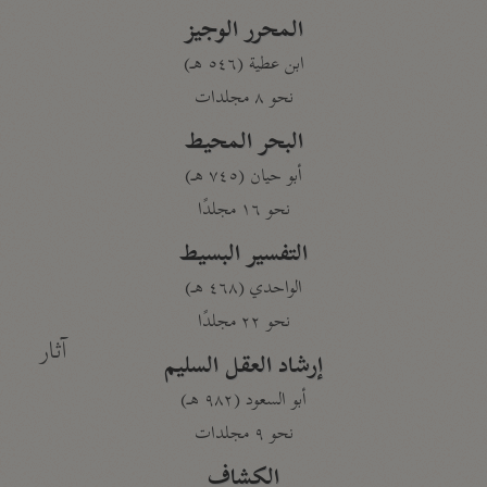
المحرر الوجيز
ابن عطية (٥٤٦ هـ)
نحو ٨ مجلدات
البحر المحيط
أبو حيان (٧٤٥ هـ)
نحو ١٦ مجلدًا
التفسير البسيط
الواحدي (٤٦٨ هـ)
نحو ٢٢ مجلدًا
آثار
إرشاد العقل السليم
أبو السعود (٩٨٢ هـ)
نحو ٩ مجلدات
الكشاف