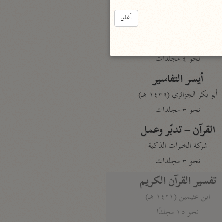
نحو مجلد
أغلق
تيسير الكريم الرحمن
السعدي (١٣٧٦ هـ)
نحو ٤ مجلدات
أيسر التفاسير
أبو بكر الجزائري (١٤٣٩ هـ)
نحو ٣ مجلدات
القرآن – تدبّر وعمل
شركة الخبرات الذكية
نحو ٣ مجلدات
تفسير القرآن الكريم
ابن عثيمين (١٤٢١ هـ)
نحو ١٥ مجلدًا