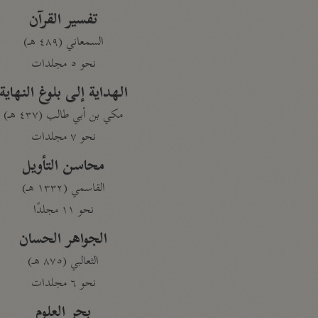
تفسير القرآن
السمعاني (٤٨٩ هـ)
نحو ٥ مجلدات
الهداية إلى بلوغ النهاية
مكي بن أبي طالب (٤٣٧ هـ)
نحو ٧ مجلدات
محاسن التأويل
القاسمي (١٣٣٢ هـ)
نحو ١١ مجلدًا
الجواهر الحسان
الثعالبي (٨٧٥ هـ)
نحو ٦ مجلدات
بحر العلوم