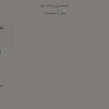
الزمخشري (٥٣٨ هـ)
ج
نحو ٨ مجلدات
تف
ت
قتا