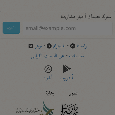
اشترك لتصلك أخبار مشاريعنا
اشترك
راسلنا
•
تليجرام
•
تويتر
تعليمات
•
عن الباحث القرآني
أندرويد
أيفون
تطوير
رعاية