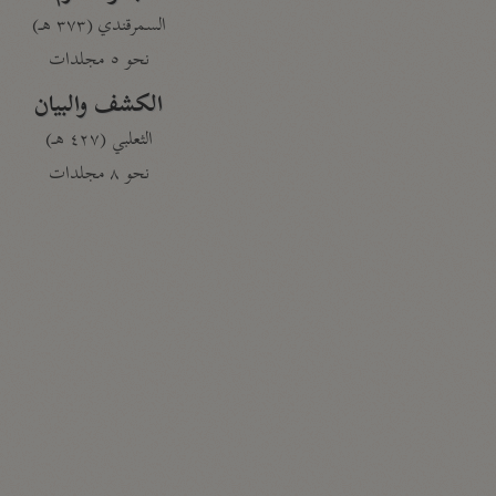
السمرقندي (٣٧٣ هـ)
نحو ٥ مجلدات
الكشف والبيان
الثعلبي (٤٢٧ هـ)
نحو ٨ مجلدات