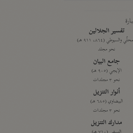
بارة
تفسير الجلالين
حلّي والسيوطي (٨٦٤، ٩١١ هـ)
نحو مجلد
جامع البيان
الإيجي (٩٠٥ هـ)
نحو ٣ مجلدات
أنوار التنزيل
البيضاوي (٦٨٥ هـ)
نحو ٣ مجلدات
مدارك التنزيل
النسفي (٧١٠ هـ)