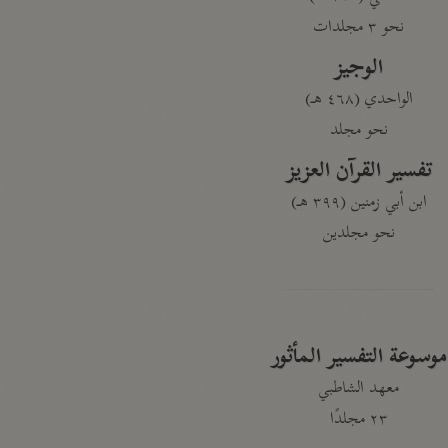
نحو ٣ مجلدات
الوجيز
الواحدي (٤٦٨ هـ)
نحو مجلد
تفسير القرآن العزيز
ابن أبي زمنين (٣٩٩ هـ)
نحو مجلدين
موسوعة التفسير المأثور
معهد الشاطبي
٢٣ مجلدًا