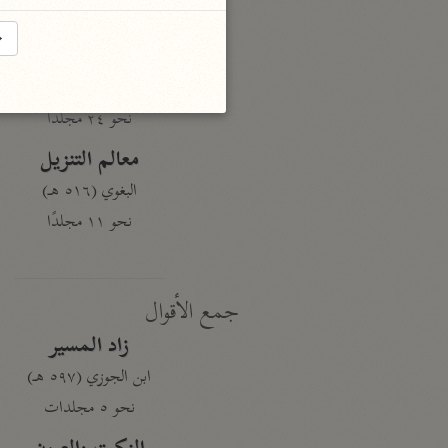
نحو ١٩ مجلدًا
→
الجامع لأحكام القرآن
القرطبي (٦٧١ هـ)
نحو ٢٤ مجلدًا
معالم التنزيل
البغوي (٥١٦ هـ)
نحو ١١ مجلدًا
جمع الأقوال
زاد المسير
ابن الجوزي (٥٩٧ هـ)
نحو ٥ مجلدات