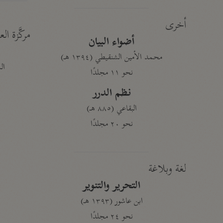
أخرى
مركَّزة الع
أضواء البيان
محمد الأمين الشنقيطي (١٣٩٤ هـ)
الم
نحو ١١ مجلدًا
نظم الدرر
البقاعي (٨٨٥ هـ)
نحو ٢٠ مجلدًا
لغة وبلاغة
التحرير والتنوير
ابن عاشور (١٣٩٣ هـ)
نحو ٢٤ مجلدًا