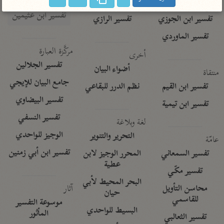
تفسير الآلوسي
جمع الأقوال
تفسير ابن عثيمين
تفسير ابن الجوزي
تفسير الرازي
تفسير الماوردي
مركَّزة العبارة
أخرى
تفسير الجلالين
أضواء البيان
منتقاة
جامع البيان للإيجي
تفسير ابن القيم
نظم الدرر للبقاعي
تفسير البيضاوي
تفسير ابن تيمية
تفسير النسفي
لغة وبلاغة
الوجيز للواحدي
التحرير والتنوير
عامّة
تفسير ابن أبي زمنين
تفسير السمعاني
المحرر الوجيز لابن
عطية
تفسير مكّي
البحر المحيط لأبي
آثار
محاسن التأويل
حيان
للقاسمي
موسوعة التفسير
البسيط للواحدي
المأثور
تفسير الثعالبي