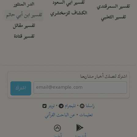
تفسير أبي السعود
الدر المنثور
تفسير السمرقندي
الكشاف للزمخشري
تفسير ابن أبي حاتم
تفسير الثعلبي
تفسير مقاتل
تفسير قتادة
اشترك لتصلك أخبار مشاريعنا
اشترك
راسلنا
•
تليجرام
•
تويتر
تعليمات
•
عن الباحث القرآني
أندرويد
أيفون