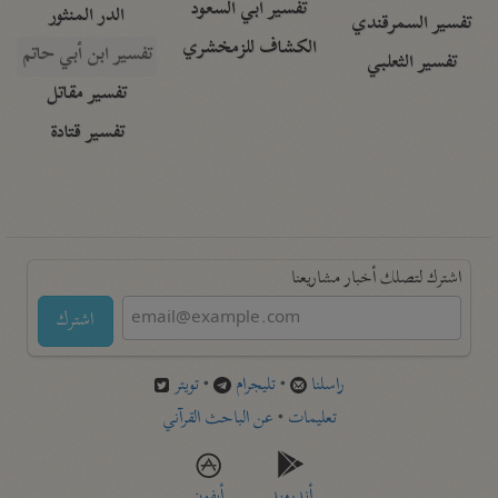
تفسير أبي السعود
الدر المنثور
تفسير السمرقندي
الكشاف للزمخشري
تفسير ابن أبي حاتم
تفسير الثعلبي
تفسير مقاتل
تفسير قتادة
اشترك لتصلك أخبار مشاريعنا
اشترك
راسلنا
•
تليجرام
•
تويتر
تعليمات
•
عن الباحث القرآني
أندرويد
أيفون