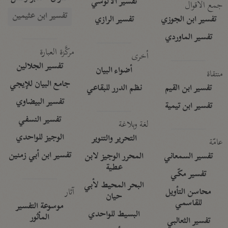
تفسير الآلوسي
جمع الأقوال
تفسير ابن عثيمين
تفسير ابن الجوزي
تفسير الرازي
تفسير الماوردي
مركَّزة العبارة
أخرى
تفسير الجلالين
أضواء البيان
منتقاة
جامع البيان للإيجي
تفسير ابن القيم
نظم الدرر للبقاعي
تفسير البيضاوي
تفسير ابن تيمية
تفسير النسفي
لغة وبلاغة
الوجيز للواحدي
التحرير والتنوير
عامّة
تفسير ابن أبي زمنين
تفسير السمعاني
المحرر الوجيز لابن
عطية
تفسير مكّي
البحر المحيط لأبي
آثار
محاسن التأويل
حيان
للقاسمي
موسوعة التفسير
البسيط للواحدي
المأثور
تفسير الثعالبي