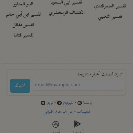
تفسير أبي السعود
الدر المنثور
تفسير السمرقندي
الكشاف للزمخشري
تفسير ابن أبي حاتم
تفسير الثعلبي
تفسير مقاتل
تفسير قتادة
اشترك لتصلك أخبار مشاريعنا
اشترك
راسلنا
•
تليجرام
•
تويتر
تعليمات
•
عن الباحث القرآني
أندرويد
أيفون