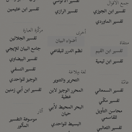
تفسير الآلوسي
جمع الأقوال
تفسير ابن عثيمين
تفسير ابن الجوزي
تفسير الرازي
تفسير الماوردي
مركَّزة العبارة
أخرى
تفسير الجلالين
أضواء البيان
منتقاة
جامع البيان للإيجي
تفسير ابن القيم
نظم الدرر للبقاعي
تفسير البيضاوي
تفسير ابن تيمية
تفسير النسفي
لغة وبلاغة
الوجيز للواحدي
التحرير والتنوير
عامّة
تفسير ابن أبي زمنين
تفسير السمعاني
المحرر الوجيز لابن
عطية
تفسير مكّي
البحر المحيط لأبي
آثار
محاسن التأويل
حيان
للقاسمي
موسوعة التفسير
البسيط للواحدي
المأثور
تفسير الثعالبي