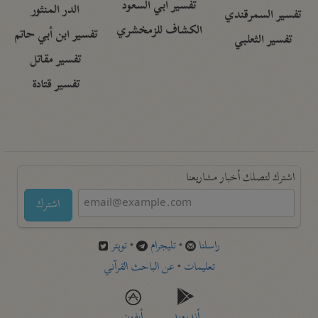
تفسير أبي السعود
الدر المنثور
تفسير السمرقندي
الكشاف للزمخشري
تفسير ابن أبي حاتم
تفسير الثعلبي
تفسير مقاتل
تفسير قتادة
اشترك لتصلك أخبار مشاريعنا
اشترك
راسلنا
•
تليجرام
•
تويتر
تعليمات
•
عن الباحث القرآني
أندرويد
أيفون