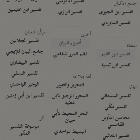
تفسير الآلوسي
جمع الأقوال
تفسير ابن عثيمين
تفسير ابن الجوزي
تفسير الرازي
تفسير الماوردي
مركَّزة العبارة
أخرى
تفسير الجلالين
أضواء البيان
منتقاة
جامع البيان للإيجي
تفسير ابن القيم
نظم الدرر للبقاعي
تفسير البيضاوي
تفسير ابن تيمية
تفسير النسفي
لغة وبلاغة
الوجيز للواحدي
التحرير والتنوير
عامّة
تفسير ابن أبي زمنين
تفسير السمعاني
المحرر الوجيز لابن
عطية
تفسير مكّي
البحر المحيط لأبي
آثار
محاسن التأويل
حيان
للقاسمي
موسوعة التفسير
البسيط للواحدي
المأثور
تفسير الثعالبي