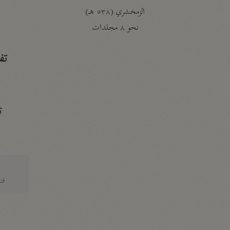
الزمخشري (٥٣٨ هـ)
ج
نحو ٨ مجلدات
تف
ت
قتا