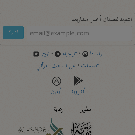
اشترك لتصلك أخبار مشاريعنا
اشترك
راسلنا
•
تليجرام
•
تويتر
تعليمات
•
عن الباحث القرآني
أندرويد
أيفون
تطوير
رعاية