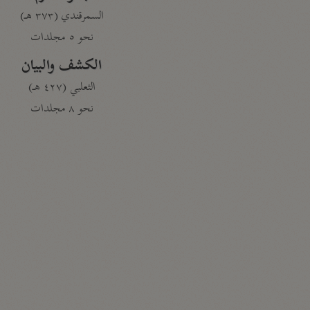
السمرقندي (٣٧٣ هـ)
نحو ٥ مجلدات
الكشف والبيان
الثعلبي (٤٢٧ هـ)
نحو ٨ مجلدات