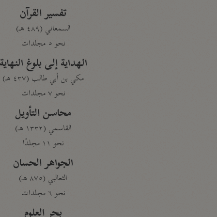
تفسير القرآن
السمعاني (٤٨٩ هـ)
نحو ٥ مجلدات
الهداية إلى بلوغ النهاية
مكي بن أبي طالب (٤٣٧ هـ)
نحو ٧ مجلدات
محاسن التأويل
القاسمي (١٣٣٢ هـ)
نحو ١١ مجلدًا
الجواهر الحسان
الثعالبي (٨٧٥ هـ)
نحو ٦ مجلدات
بحر العلوم