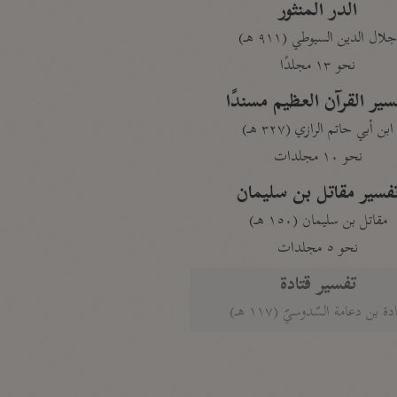
الدر المنثور
لال الدين السيوطي (٩١١ هـ)
نحو ١٣ مجلدًا
سير القرآن العظيم مسندًا
ابن أبي حاتم الرازي (٣٢٧ هـ)
نحو ١٠ مجلدات
فسير مقاتل بن سليمان
مقاتل بن سليمان (١٥٠ هـ)
نحو ٥ مجلدات
تفسير قتادة
دة بن دعامة السّدوسيّ (١١٧ هـ)