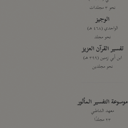
نحو ٣ مجلدات
الوجيز
الواحدي (٤٦٨ هـ)
نحو مجلد
تفسير القرآن العزيز
ابن أبي زمنين (٣٩٩ هـ)
نحو مجلدين
موسوعة التفسير المأثور
معهد الشاطبي
٢٣ مجلدًا