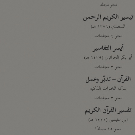
نحو مجلد
تيسير الكريم الرحمن
السعدي (١٣٧٦ هـ)
نحو ٤ مجلدات
أيسر التفاسير
أبو بكر الجزائري (١٤٣٩ هـ)
نحو ٣ مجلدات
القرآن – تدبّر وعمل
شركة الخبرات الذكية
نحو ٣ مجلدات
تفسير القرآن الكريم
ابن عثيمين (١٤٢١ هـ)
نحو ١٥ مجلدًا