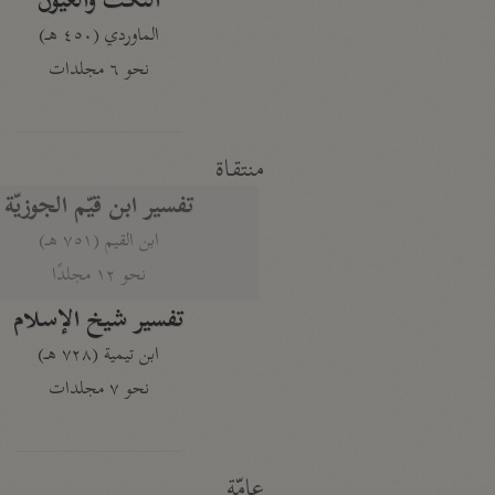
النكت والعيون
الماوردي (٤٥٠ هـ)
نحو ٦ مجلدات
منتقاة
تفسير ابن قيّم الجوزيّة
ابن القيم (٧٥١ هـ)
نحو ١٢ مجلدًا
تفسير شيخ الإسلام
ابن تيمية (٧٢٨ هـ)
نحو ٧ مجلدات
عامّة