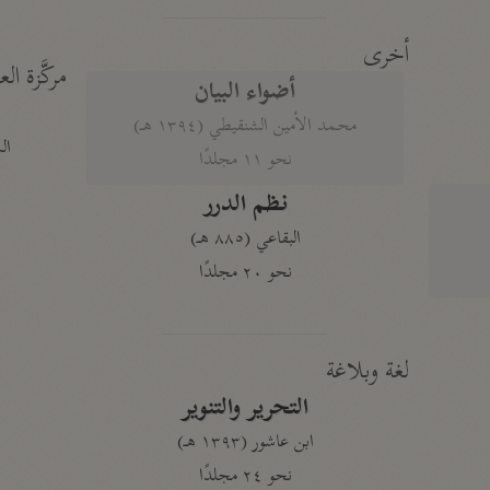
أخرى
مركَّزة الع
أضواء البيان
محمد الأمين الشنقيطي (١٣٩٤ هـ)
الم
نحو ١١ مجلدًا
نظم الدرر
البقاعي (٨٨٥ هـ)
نحو ٢٠ مجلدًا
لغة وبلاغة
التحرير والتنوير
ابن عاشور (١٣٩٣ هـ)
نحو ٢٤ مجلدًا