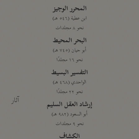
المحرر الوجيز
ابن عطية (٥٤٦ هـ)
نحو ٨ مجلدات
البحر المحيط
أبو حيان (٧٤٥ هـ)
نحو ١٦ مجلدًا
التفسير البسيط
الواحدي (٤٦٨ هـ)
نحو ٢٢ مجلدًا
آثار
إرشاد العقل السليم
أبو السعود (٩٨٢ هـ)
نحو ٩ مجلدات
الكشاف