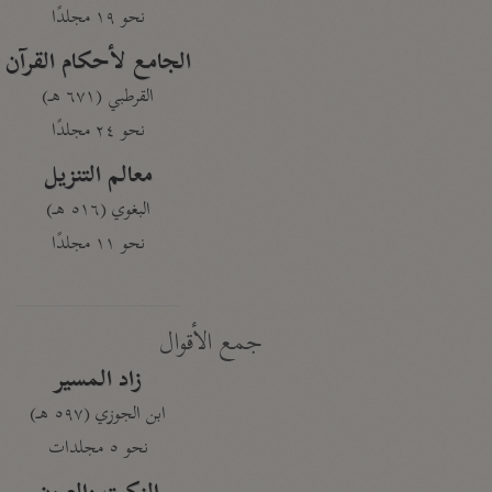
نحو ١٩ مجلدًا
الجامع لأحكام القرآن
القرطبي (٦٧١ هـ)
نحو ٢٤ مجلدًا
معالم التنزيل
البغوي (٥١٦ هـ)
نحو ١١ مجلدًا
جمع الأقوال
زاد المسير
ابن الجوزي (٥٩٧ هـ)
نحو ٥ مجلدات