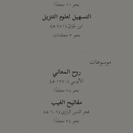
نحو ١١ مجلدًا
التسهيل لعلوم التنزيل
ابن جُزَيّ (٧٤١ هـ)
نحو ٣ مجلدات
موسوعات
روح المعاني
الآلوسي (١٢٧٠ هـ)
نحو ٢٨ مجلدًا
مفاتيح الغيب
فخر الدين الرازي (٦٠٦ هـ)
نحو ٢٤ مجلدًا