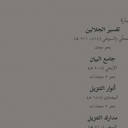
بارة
تفسير الجلالين
حلّي والسيوطي (٨٦٤، ٩١١ هـ)
نحو مجلد
جامع البيان
الإيجي (٩٠٥ هـ)
نحو ٣ مجلدات
أنوار التنزيل
البيضاوي (٦٨٥ هـ)
نحو ٣ مجلدات
مدارك التنزيل
النسفي (٧١٠ هـ)