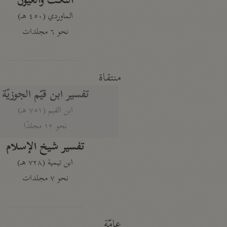
النكت والعيون
الماوردي (٤٥٠ هـ)
نحو ٦ مجلدات
منتقاة
تفسير ابن قيّم الجوزيّة
ابن القيم (٧٥١ هـ)
نحو ١٢ مجلدًا
تفسير شيخ الإسلام
ابن تيمية (٧٢٨ هـ)
نحو ٧ مجلدات
عامّة