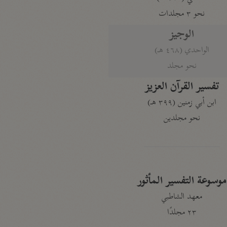
نحو ٣ مجلدات
الوجيز
الواحدي (٤٦٨ هـ)
نحو مجلد
تفسير القرآن العزيز
ابن أبي زمنين (٣٩٩ هـ)
نحو مجلدين
موسوعة التفسير المأثور
معهد الشاطبي
٢٣ مجلدًا