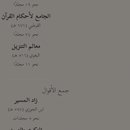
نحو ١٩ مجلدًا
الجامع لأحكام القرآن
القرطبي (٦٧١ هـ)
نحو ٢٤ مجلدًا
معالم التنزيل
البغوي (٥١٦ هـ)
نحو ١١ مجلدًا
جمع الأقوال
زاد المسير
ابن الجوزي (٥٩٧ هـ)
نحو ٥ مجلدات