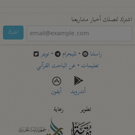
اشترك لتصلك أخبار مشاريعنا
اشترك
راسلنا
•
تليجرام
•
تويتر
تعليمات
•
عن الباحث القرآني
أندرويد
أيفون
تطوير
رعاية