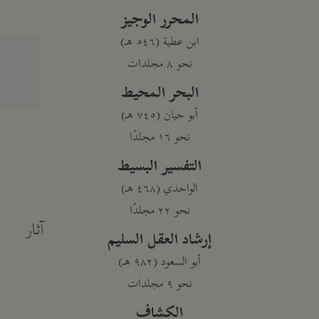
المحرر الوجيز
ابن عطية (٥٤٦ هـ)
نحو ٨ مجلدات
البحر المحيط
أبو حيان (٧٤٥ هـ)
نحو ١٦ مجلدًا
التفسير البسيط
الواحدي (٤٦٨ هـ)
نحو ٢٢ مجلدًا
آثار
إرشاد العقل السليم
أبو السعود (٩٨٢ هـ)
نحو ٩ مجلدات
الكشاف