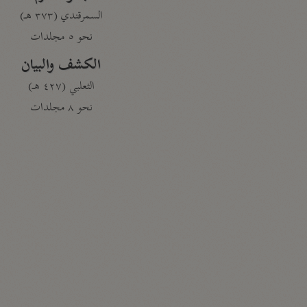
السمرقندي (٣٧٣ هـ)
نحو ٥ مجلدات
الكشف والبيان
الثعلبي (٤٢٧ هـ)
نحو ٨ مجلدات