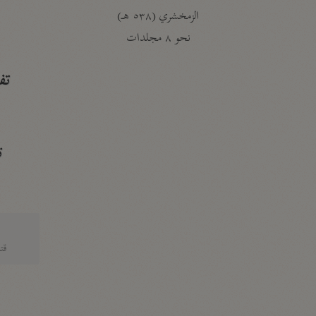
الزمخشري (٥٣٨ هـ)
ج
نحو ٨ مجلدات
تف
ت
قتا