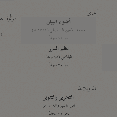
أخرى
مركَّزة الع
أضواء البيان
محمد الأمين الشنقيطي (١٣٩٤ هـ)
الم
نحو ١١ مجلدًا
نظم الدرر
البقاعي (٨٨٥ هـ)
نحو ٢٠ مجلدًا
لغة وبلاغة
التحرير والتنوير
ابن عاشور (١٣٩٣ هـ)
نحو ٢٤ مجلدًا