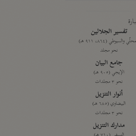
بارة
تفسير الجلالين
حلّي والسيوطي (٨٦٤، ٩١١ هـ)
نحو مجلد
جامع البيان
الإيجي (٩٠٥ هـ)
نحو ٣ مجلدات
أنوار التنزيل
البيضاوي (٦٨٥ هـ)
نحو ٣ مجلدات
مدارك التنزيل
النسفي (٧١٠ هـ)