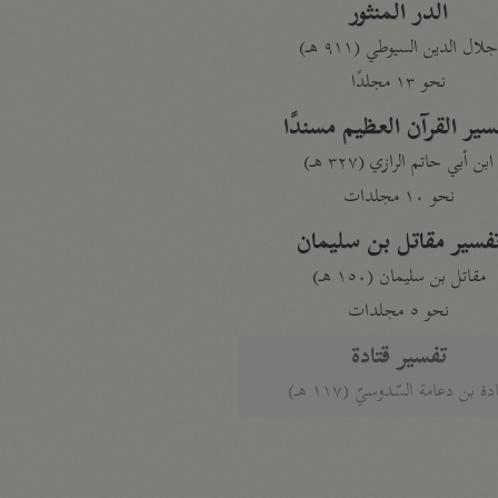
الدر المنثور
لال الدين السيوطي (٩١١ هـ)
نحو ١٣ مجلدًا
سير القرآن العظيم مسندًا
ابن أبي حاتم الرازي (٣٢٧ هـ)
نحو ١٠ مجلدات
فسير مقاتل بن سليمان
مقاتل بن سليمان (١٥٠ هـ)
نحو ٥ مجلدات
تفسير قتادة
دة بن دعامة السّدوسيّ (١١٧ هـ)