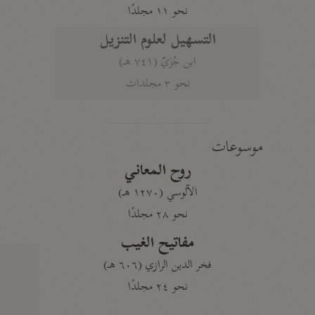
نحو ١١ مجلدًا
التسهيل لعلوم التنزيل
ابن جُزَيّ (٧٤١ هـ)
نحو ٣ مجلدات
موسوعات
روح المعاني
الآلوسي (١٢٧٠ هـ)
نحو ٢٨ مجلدًا
مفاتيح الغيب
فخر الدين الرازي (٦٠٦ هـ)
نحو ٢٤ مجلدًا