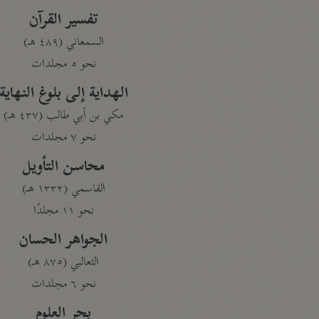
تفسير القرآن
السمعاني (٤٨٩ هـ)
نحو ٥ مجلدات
الهداية إلى بلوغ النهاية
مكي بن أبي طالب (٤٣٧ هـ)
نحو ٧ مجلدات
محاسن التأويل
القاسمي (١٣٣٢ هـ)
نحو ١١ مجلدًا
الجواهر الحسان
الثعالبي (٨٧٥ هـ)
نحو ٦ مجلدات
بحر العلوم