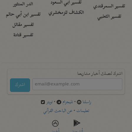
تفسير أبي السعود
الدر المنثور
تفسير السمرقندي
الكشاف للزمخشري
تفسير ابن أبي حاتم
تفسير الثعلبي
تفسير مقاتل
تفسير قتادة
اشترك لتصلك أخبار مشاريعنا
اشترك
راسلنا
•
تليجرام
•
تويتر
تعليمات
•
عن الباحث القرآني
أندرويد
أيفون