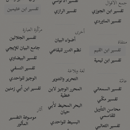
تفسير الآلوسي
جمع الأقوال
تفسير ابن عثيمين
تفسير ابن الجوزي
تفسير الرازي
تفسير الماوردي
مركَّزة العبارة
أخرى
تفسير الجلالين
أضواء البيان
منتقاة
جامع البيان للإيجي
تفسير ابن القيم
نظم الدرر للبقاعي
تفسير البيضاوي
تفسير ابن تيمية
تفسير النسفي
لغة وبلاغة
الوجيز للواحدي
التحرير والتنوير
عامّة
تفسير ابن أبي زمنين
تفسير السمعاني
المحرر الوجيز لابن
عطية
تفسير مكّي
البحر المحيط لأبي
آثار
محاسن التأويل
حيان
للقاسمي
موسوعة التفسير
البسيط للواحدي
المأثور
تفسير الثعالبي