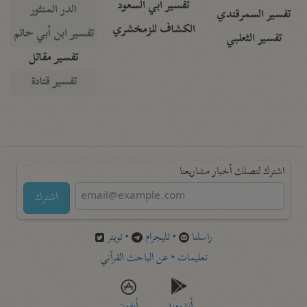
تفسير أبي السعود
الدر المنثور
تفسير السمرقندي
الكشاف للزمخشري
تفسير ابن أبي حاتم
تفسير الثعلبي
تفسير مقاتل
تفسير قتادة
اشترك لتصلك أخبار مشاريعنا
اشترك
راسلنا
•
تليجرام
•
تويتر
تعليمات
•
عن الباحث القرآني
أندرويد
أيفون