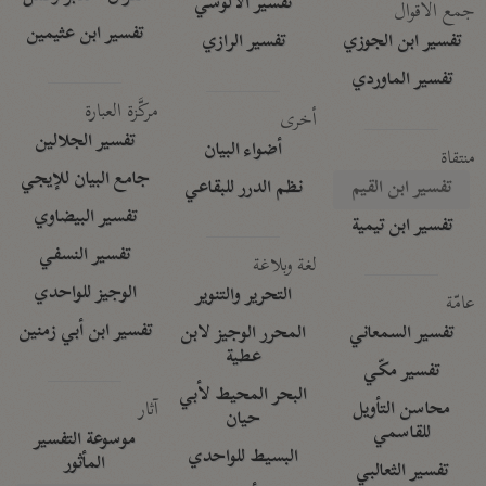
تفسير الآلوسي
جمع الأقوال
تفسير ابن عثيمين
تفسير ابن الجوزي
تفسير الرازي
تفسير الماوردي
مركَّزة العبارة
أخرى
تفسير الجلالين
أضواء البيان
منتقاة
جامع البيان للإيجي
تفسير ابن القيم
نظم الدرر للبقاعي
تفسير البيضاوي
تفسير ابن تيمية
تفسير النسفي
لغة وبلاغة
الوجيز للواحدي
التحرير والتنوير
عامّة
تفسير ابن أبي زمنين
تفسير السمعاني
المحرر الوجيز لابن
عطية
تفسير مكّي
البحر المحيط لأبي
آثار
محاسن التأويل
حيان
للقاسمي
موسوعة التفسير
البسيط للواحدي
المأثور
تفسير الثعالبي