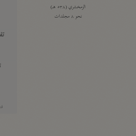
الزمخشري (٥٣٨ هـ)
ج
نحو ٨ مجلدات
تف
ت
قتا