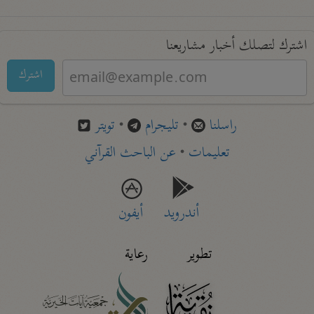
اشترك لتصلك أخبار مشاريعنا
اشترك
راسلنا
•
تليجرام
•
تويتر
تعليمات
•
عن الباحث القرآني
أندرويد
أيفون
تطوير
رعاية