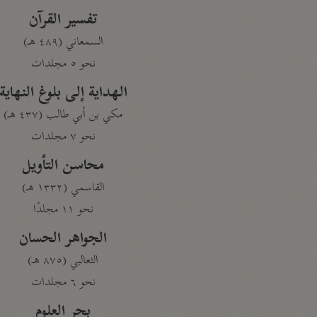
تفسير القرآن
السمعاني (٤٨٩ هـ)
نحو ٥ مجلدات
الهداية إلى بلوغ النهاية
مكي بن أبي طالب (٤٣٧ هـ)
نحو ٧ مجلدات
محاسن التأويل
القاسمي (١٣٣٢ هـ)
نحو ١١ مجلدًا
الجواهر الحسان
الثعالبي (٨٧٥ هـ)
نحو ٦ مجلدات
بحر العلوم