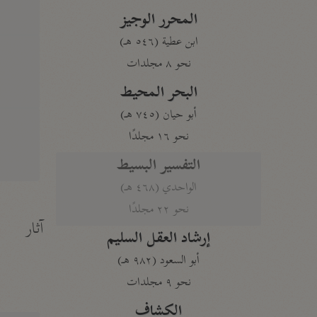
المحرر الوجيز
ابن عطية (٥٤٦ هـ)
نحو ٨ مجلدات
البحر المحيط
أبو حيان (٧٤٥ هـ)
نحو ١٦ مجلدًا
التفسير البسيط
الواحدي (٤٦٨ هـ)
نحو ٢٢ مجلدًا
آثار
إرشاد العقل السليم
أبو السعود (٩٨٢ هـ)
نحو ٩ مجلدات
الكشاف