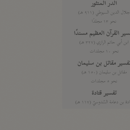
الدر المنثور
لال الدين السيوطي (٩١١ هـ)
نحو ١٣ مجلدًا
سير القرآن العظيم مسندًا
ابن أبي حاتم الرازي (٣٢٧ هـ)
نحو ١٠ مجلدات
فسير مقاتل بن سليمان
مقاتل بن سليمان (١٥٠ هـ)
نحو ٥ مجلدات
تفسير قتادة
دة بن دعامة السّدوسيّ (١١٧ هـ)