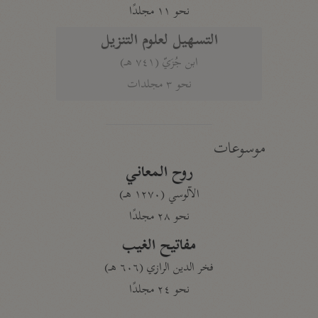
نحو ١١ مجلدًا
التسهيل لعلوم التنزيل
ابن جُزَيّ (٧٤١ هـ)
نحو ٣ مجلدات
موسوعات
روح المعاني
الآلوسي (١٢٧٠ هـ)
نحو ٢٨ مجلدًا
مفاتيح الغيب
فخر الدين الرازي (٦٠٦ هـ)
نحو ٢٤ مجلدًا