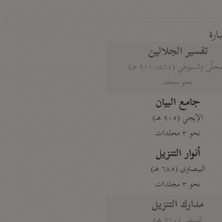
بارة
تفسير الجلالين
حلّي والسيوطي (٨٦٤، ٩١١ هـ)
نحو مجلد
جامع البيان
الإيجي (٩٠٥ هـ)
نحو ٣ مجلدات
أنوار التنزيل
البيضاوي (٦٨٥ هـ)
نحو ٣ مجلدات
مدارك التنزيل
النسفي (٧١٠ هـ)