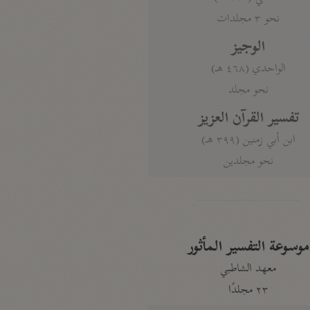
نحو ٣ مجلدات
الوجيز
الواحدي (٤٦٨ هـ)
نحو مجلد
تفسير القرآن العزيز
ابن أبي زمنين (٣٩٩ هـ)
نحو مجلدين
موسوعة التفسير المأثور
معهد الشاطبي
٢٣ مجلدًا