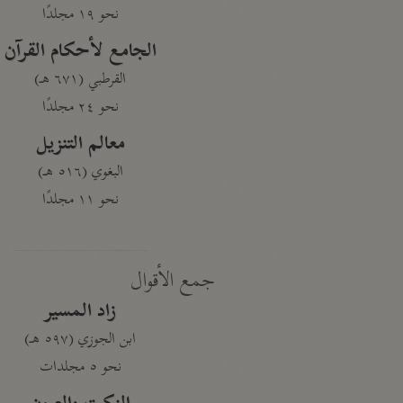
نحو ١٩ مجلدًا
الجامع لأحكام القرآن
القرطبي (٦٧١ هـ)
نحو ٢٤ مجلدًا
معالم التنزيل
البغوي (٥١٦ هـ)
نحو ١١ مجلدًا
جمع الأقوال
زاد المسير
ابن الجوزي (٥٩٧ هـ)
نحو ٥ مجلدات