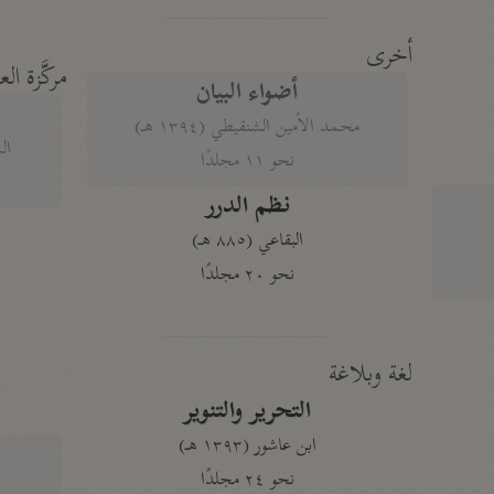
أخرى
مركَّزة الع
أضواء البيان
محمد الأمين الشنقيطي (١٣٩٤ هـ)
الم
نحو ١١ مجلدًا
نظم الدرر
البقاعي (٨٨٥ هـ)
نحو ٢٠ مجلدًا
لغة وبلاغة
التحرير والتنوير
ابن عاشور (١٣٩٣ هـ)
نحو ٢٤ مجلدًا