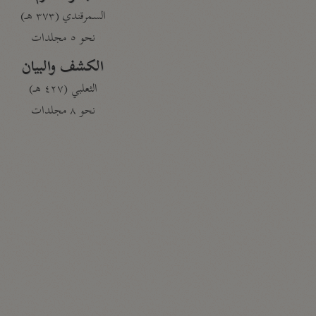
السمرقندي (٣٧٣ هـ)
نحو ٥ مجلدات
الكشف والبيان
الثعلبي (٤٢٧ هـ)
نحو ٨ مجلدات