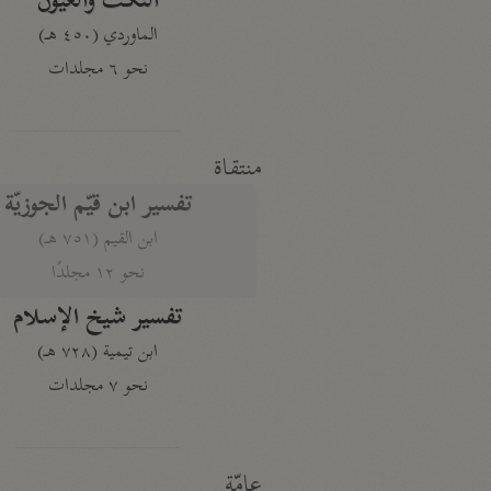
النكت والعيون
الماوردي (٤٥٠ هـ)
نحو ٦ مجلدات
منتقاة
تفسير ابن قيّم الجوزيّة
ابن القيم (٧٥١ هـ)
نحو ١٢ مجلدًا
تفسير شيخ الإسلام
ابن تيمية (٧٢٨ هـ)
نحو ٧ مجلدات
عامّة