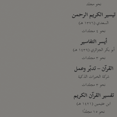
نحو مجلد
تيسير الكريم الرحمن
السعدي (١٣٧٦ هـ)
نحو ٤ مجلدات
أيسر التفاسير
أبو بكر الجزائري (١٤٣٩ هـ)
نحو ٣ مجلدات
القرآن – تدبّر وعمل
شركة الخبرات الذكية
نحو ٣ مجلدات
تفسير القرآن الكريم
ابن عثيمين (١٤٢١ هـ)
نحو ١٥ مجلدًا