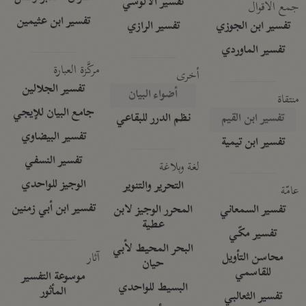
تفسير الآلوسي
جمع الأقوال
تفسير ابن عثيمين
تفسير ابن الجوزي
تفسير الرازي
تفسير الماوردي
مركَّزة العبارة
أخرى
تفسير الجلالين
أضواء البيان
منتقاة
جامع البيان للإيجي
تفسير ابن القيم
نظم الدرر للبقاعي
تفسير البيضاوي
تفسير ابن تيمية
تفسير النسفي
لغة وبلاغة
الوجيز للواحدي
التحرير والتنوير
عامّة
تفسير ابن أبي زمنين
تفسير السمعاني
المحرر الوجيز لابن
عطية
تفسير مكّي
البحر المحيط لأبي
آثار
محاسن التأويل
حيان
للقاسمي
موسوعة التفسير
البسيط للواحدي
المأثور
تفسير الثعالبي