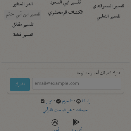
تفسير أبي السعود
الدر المنثور
تفسير السمرقندي
الكشاف للزمخشري
تفسير ابن أبي حاتم
تفسير الثعلبي
تفسير مقاتل
تفسير قتادة
اشترك لتصلك أخبار مشاريعنا
اشترك
راسلنا
•
تليجرام
•
تويتر
تعليمات
•
عن الباحث القرآني
أندرويد
أيفون