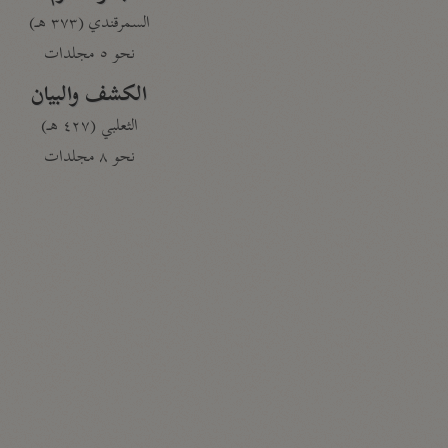
السمرقندي (٣٧٣ هـ)
نحو ٥ مجلدات
الكشف والبيان
الثعلبي (٤٢٧ هـ)
نحو ٨ مجلدات