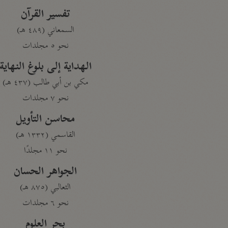
تفسير القرآن
السمعاني (٤٨٩ هـ)
نحو ٥ مجلدات
الهداية إلى بلوغ النهاية
مكي بن أبي طالب (٤٣٧ هـ)
نحو ٧ مجلدات
محاسن التأويل
القاسمي (١٣٣٢ هـ)
نحو ١١ مجلدًا
الجواهر الحسان
الثعالبي (٨٧٥ هـ)
نحو ٦ مجلدات
بحر العلوم