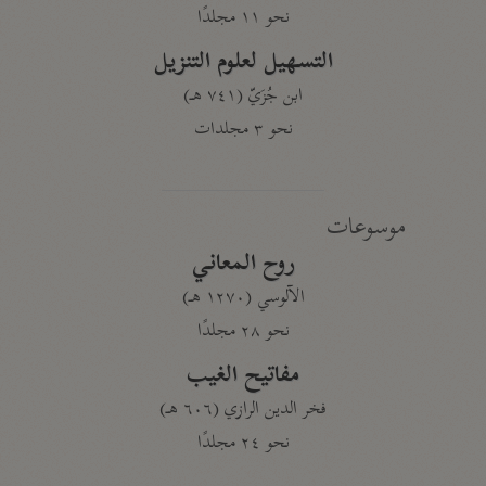
نحو ١١ مجلدًا
التسهيل لعلوم التنزيل
ابن جُزَيّ (٧٤١ هـ)
نحو ٣ مجلدات
موسوعات
روح المعاني
الآلوسي (١٢٧٠ هـ)
نحو ٢٨ مجلدًا
مفاتيح الغيب
فخر الدين الرازي (٦٠٦ هـ)
نحو ٢٤ مجلدًا