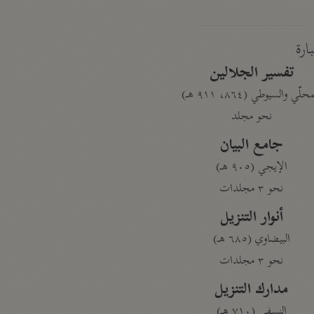
بارة
تفسير الجلالين
حلّي والسيوطي (٨٦٤، ٩١١ هـ)
نحو مجلد
جامع البيان
الإيجي (٩٠٥ هـ)
نحو ٣ مجلدات
أنوار التنزيل
البيضاوي (٦٨٥ هـ)
نحو ٣ مجلدات
مدارك التنزيل
النسفي (٧١٠ هـ)