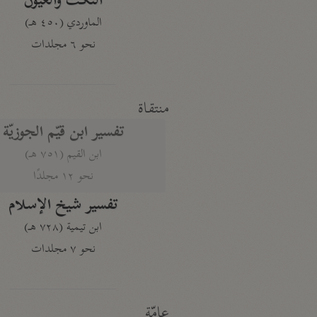
النكت والعيون
الماوردي (٤٥٠ هـ)
نحو ٦ مجلدات
منتقاة
تفسير ابن قيّم الجوزيّة
ابن القيم (٧٥١ هـ)
نحو ١٢ مجلدًا
تفسير شيخ الإسلام
ابن تيمية (٧٢٨ هـ)
نحو ٧ مجلدات
عامّة