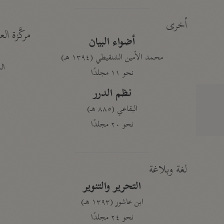
أخرى
مركَّزة الع
أضواء البيان
محمد الأمين الشنقيطي (١٣٩٤ هـ)
الم
نحو ١١ مجلدًا
نظم الدرر
البقاعي (٨٨٥ هـ)
نحو ٢٠ مجلدًا
لغة وبلاغة
التحرير والتنوير
ابن عاشور (١٣٩٣ هـ)
نحو ٢٤ مجلدًا