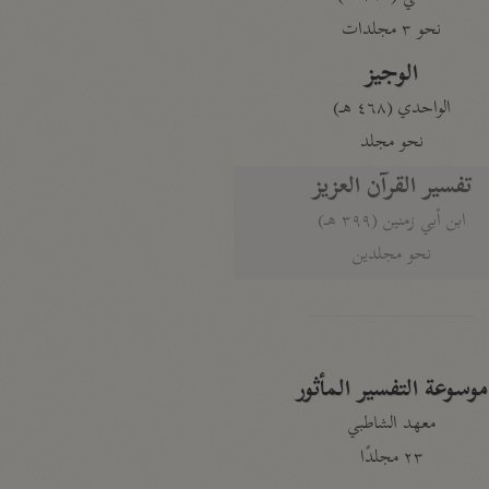
نحو ٣ مجلدات
الوجيز
الواحدي (٤٦٨ هـ)
نحو مجلد
تفسير القرآن العزيز
ابن أبي زمنين (٣٩٩ هـ)
نحو مجلدين
موسوعة التفسير المأثور
معهد الشاطبي
٢٣ مجلدًا