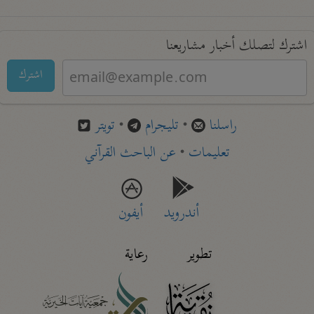
اشترك لتصلك أخبار مشاريعنا
اشترك
راسلنا
•
تليجرام
•
تويتر
تعليمات
•
عن الباحث القرآني
أندرويد
أيفون
تطوير
رعاية