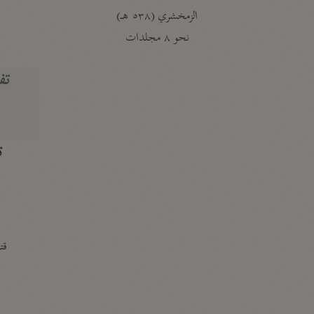
الزمخشري (٥٣٨ هـ)
ج
نحو ٨ مجلدات
تف
ت
قتا