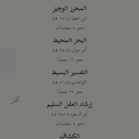
المحرر الوجيز
ابن عطية (٥٤٦ هـ)
نحو ٨ مجلدات
البحر المحيط
أبو حيان (٧٤٥ هـ)
نحو ١٦ مجلدًا
التفسير البسيط
الواحدي (٤٦٨ هـ)
نحو ٢٢ مجلدًا
آثار
إرشاد العقل السليم
أبو السعود (٩٨٢ هـ)
نحو ٩ مجلدات
الكشاف