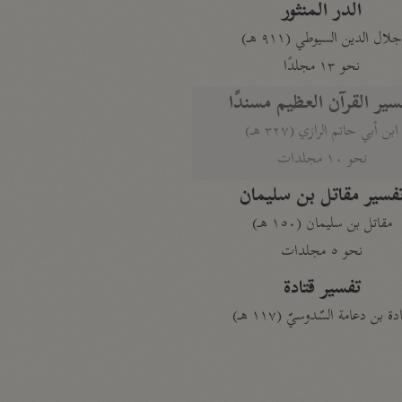
الدر المنثور
لال الدين السيوطي (٩١١ هـ)
نحو ١٣ مجلدًا
سير القرآن العظيم مسندًا
ابن أبي حاتم الرازي (٣٢٧ هـ)
نحو ١٠ مجلدات
فسير مقاتل بن سليمان
مقاتل بن سليمان (١٥٠ هـ)
نحو ٥ مجلدات
تفسير قتادة
دة بن دعامة السّدوسيّ (١١٧ هـ)