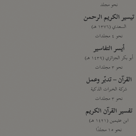
نحو مجلد
تيسير الكريم الرحمن
السعدي (١٣٧٦ هـ)
نحو ٤ مجلدات
أيسر التفاسير
أبو بكر الجزائري (١٤٣٩ هـ)
نحو ٣ مجلدات
القرآن – تدبّر وعمل
شركة الخبرات الذكية
نحو ٣ مجلدات
تفسير القرآن الكريم
ابن عثيمين (١٤٢١ هـ)
نحو ١٥ مجلدًا