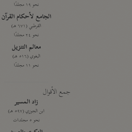
نحو ١٩ مجلدًا
الجامع لأحكام القرآن
القرطبي (٦٧١ هـ)
نحو ٢٤ مجلدًا
معالم التنزيل
البغوي (٥١٦ هـ)
نحو ١١ مجلدًا
جمع الأقوال
زاد المسير
ابن الجوزي (٥٩٧ هـ)
نحو ٥ مجلدات