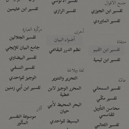
تفسير الآلوسي
جمع الأقوال
تفسير ابن عثيمين
تفسير ابن الجوزي
تفسير الرازي
تفسير الماوردي
مركَّزة العبارة
أخرى
تفسير الجلالين
أضواء البيان
منتقاة
جامع البيان للإيجي
تفسير ابن القيم
نظم الدرر للبقاعي
تفسير البيضاوي
تفسير ابن تيمية
تفسير النسفي
لغة وبلاغة
الوجيز للواحدي
التحرير والتنوير
عامّة
تفسير ابن أبي زمنين
تفسير السمعاني
المحرر الوجيز لابن
عطية
تفسير مكّي
البحر المحيط لأبي
آثار
محاسن التأويل
حيان
للقاسمي
موسوعة التفسير
البسيط للواحدي
المأثور
تفسير الثعالبي