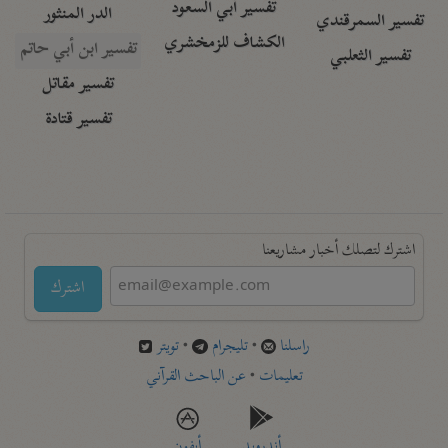
تفسير أبي السعود
الدر المنثور
تفسير السمرقندي
الكشاف للزمخشري
تفسير ابن أبي حاتم
تفسير الثعلبي
تفسير مقاتل
تفسير قتادة
اشترك لتصلك أخبار مشاريعنا
اشترك
راسلنا
•
تليجرام
•
تويتر
تعليمات
•
عن الباحث القرآني
أندرويد
أيفون