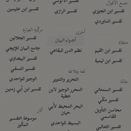
تفسير الآلوسي
جمع الأقوال
تفسير ابن عثيمين
تفسير ابن الجوزي
تفسير الرازي
تفسير الماوردي
مركَّزة العبارة
أخرى
تفسير الجلالين
أضواء البيان
منتقاة
جامع البيان للإيجي
تفسير ابن القيم
نظم الدرر للبقاعي
تفسير البيضاوي
تفسير ابن تيمية
تفسير النسفي
لغة وبلاغة
الوجيز للواحدي
التحرير والتنوير
عامّة
تفسير ابن أبي زمنين
تفسير السمعاني
المحرر الوجيز لابن
عطية
تفسير مكّي
البحر المحيط لأبي
آثار
محاسن التأويل
حيان
للقاسمي
موسوعة التفسير
البسيط للواحدي
المأثور
تفسير الثعالبي