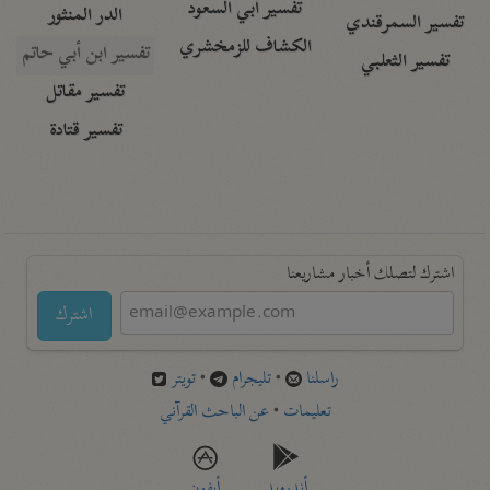
تفسير أبي السعود
الدر المنثور
تفسير السمرقندي
الكشاف للزمخشري
تفسير ابن أبي حاتم
تفسير الثعلبي
تفسير مقاتل
تفسير قتادة
اشترك لتصلك أخبار مشاريعنا
اشترك
راسلنا
•
تليجرام
•
تويتر
تعليمات
•
عن الباحث القرآني
أندرويد
أيفون