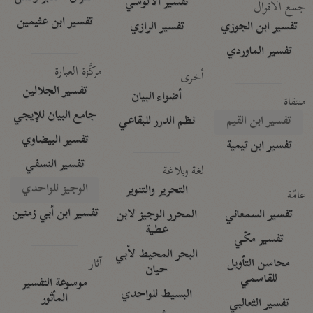
تفسير الآلوسي
جمع الأقوال
تفسير ابن عثيمين
تفسير ابن الجوزي
تفسير الرازي
تفسير الماوردي
مركَّزة العبارة
أخرى
تفسير الجلالين
أضواء البيان
منتقاة
جامع البيان للإيجي
تفسير ابن القيم
نظم الدرر للبقاعي
تفسير البيضاوي
تفسير ابن تيمية
تفسير النسفي
لغة وبلاغة
الوجيز للواحدي
التحرير والتنوير
عامّة
تفسير ابن أبي زمنين
تفسير السمعاني
المحرر الوجيز لابن
عطية
تفسير مكّي
البحر المحيط لأبي
آثار
محاسن التأويل
حيان
للقاسمي
موسوعة التفسير
البسيط للواحدي
المأثور
تفسير الثعالبي