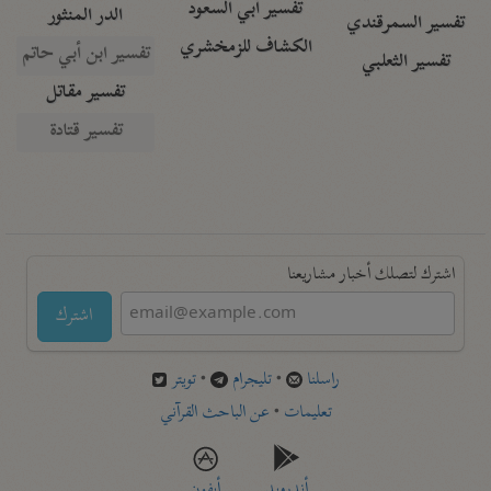
تفسير أبي السعود
الدر المنثور
تفسير السمرقندي
الكشاف للزمخشري
تفسير ابن أبي حاتم
تفسير الثعلبي
تفسير مقاتل
تفسير قتادة
اشترك لتصلك أخبار مشاريعنا
اشترك
راسلنا
•
تليجرام
•
تويتر
تعليمات
•
عن الباحث القرآني
أندرويد
أيفون