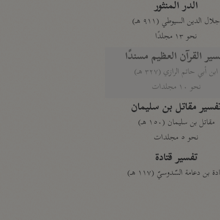
الدر المنثور
لال الدين السيوطي (٩١١ هـ)
نحو ١٣ مجلدًا
سير القرآن العظيم مسندًا
ابن أبي حاتم الرازي (٣٢٧ هـ)
نحو ١٠ مجلدات
فسير مقاتل بن سليمان
مقاتل بن سليمان (١٥٠ هـ)
نحو ٥ مجلدات
تفسير قتادة
دة بن دعامة السّدوسيّ (١١٧ هـ)