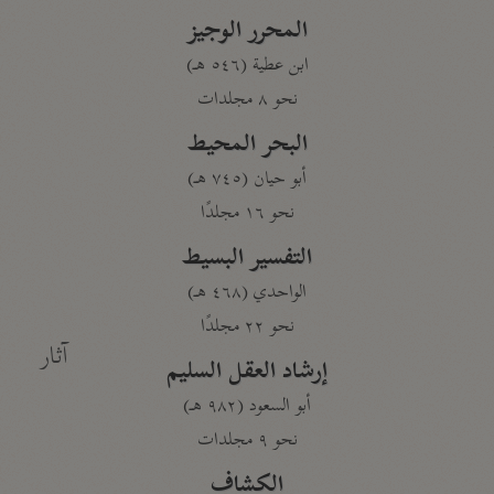
المحرر الوجيز
ابن عطية (٥٤٦ هـ)
نحو ٨ مجلدات
البحر المحيط
أبو حيان (٧٤٥ هـ)
نحو ١٦ مجلدًا
التفسير البسيط
الواحدي (٤٦٨ هـ)
نحو ٢٢ مجلدًا
آثار
إرشاد العقل السليم
أبو السعود (٩٨٢ هـ)
نحو ٩ مجلدات
الكشاف