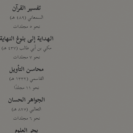
تفسير القرآن
السمعاني (٤٨٩ هـ)
نحو ٥ مجلدات
الهداية إلى بلوغ النهاية
مكي بن أبي طالب (٤٣٧ هـ)
نحو ٧ مجلدات
محاسن التأويل
القاسمي (١٣٣٢ هـ)
نحو ١١ مجلدًا
الجواهر الحسان
الثعالبي (٨٧٥ هـ)
نحو ٦ مجلدات
بحر العلوم