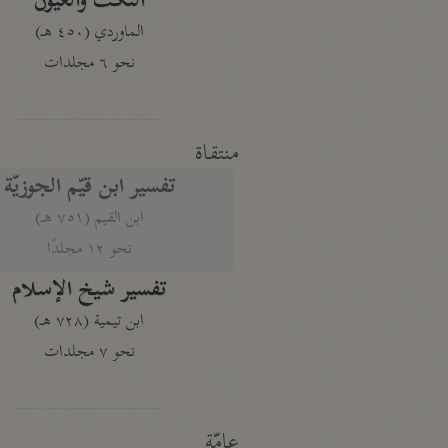
النكت والعيون
الماوردي (٤٥٠ هـ)
نحو ٦ مجلدات
منتقاة
تفسير ابن قيّم الجوزيّة
ابن القيم (٧٥١ هـ)
نحو ١٢ مجلدًا
تفسير شيخ الإسلام
ابن تيمية (٧٢٨ هـ)
نحو ٧ مجلدات
عامّة