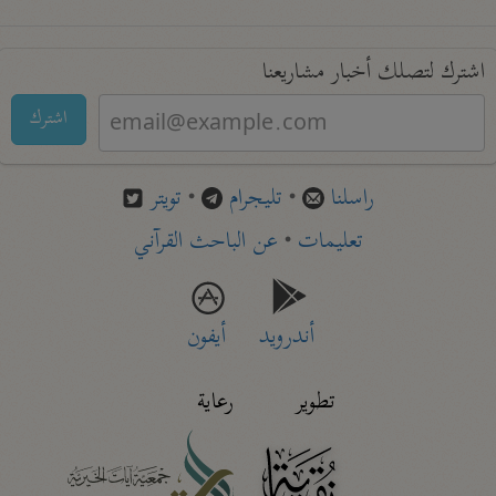
اشترك لتصلك أخبار مشاريعنا
اشترك
راسلنا
•
تليجرام
•
تويتر
تعليمات
•
عن الباحث القرآني
أندرويد
أيفون
تطوير
رعاية