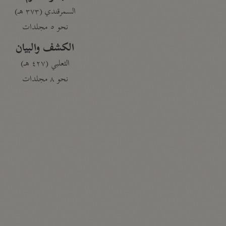
السمرقندي (٣٧٣ هـ)
نحو ٥ مجلدات
الكشف والبيان
الثعلبي (٤٢٧ هـ)
نحو ٨ مجلدات