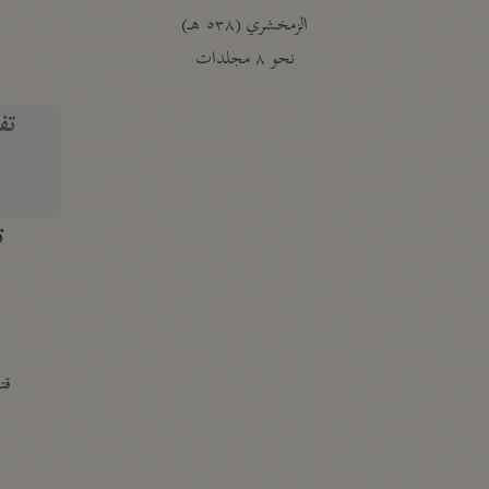
الزمخشري (٥٣٨ هـ)
ج
نحو ٨ مجلدات
تف
ت
قتا