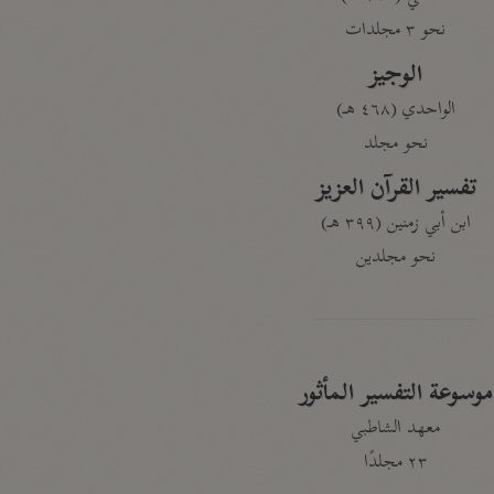
نحو ٣ مجلدات
الوجيز
الواحدي (٤٦٨ هـ)
نحو مجلد
تفسير القرآن العزيز
ابن أبي زمنين (٣٩٩ هـ)
نحو مجلدين
موسوعة التفسير المأثور
معهد الشاطبي
٢٣ مجلدًا