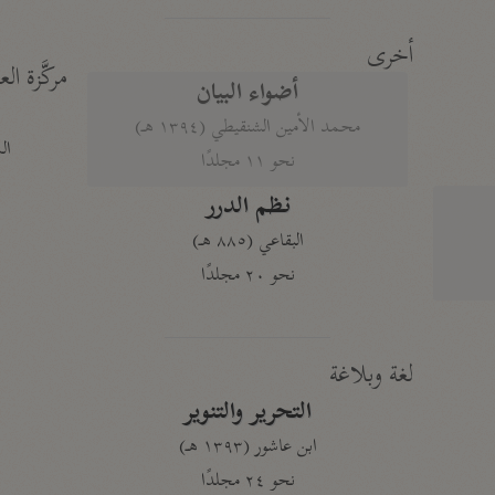
أخرى
مركَّزة الع
أضواء البيان
محمد الأمين الشنقيطي (١٣٩٤ هـ)
الم
نحو ١١ مجلدًا
نظم الدرر
البقاعي (٨٨٥ هـ)
نحو ٢٠ مجلدًا
لغة وبلاغة
التحرير والتنوير
ابن عاشور (١٣٩٣ هـ)
نحو ٢٤ مجلدًا