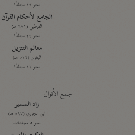
نحو ١٩ مجلدًا
الجامع لأحكام القرآن
القرطبي (٦٧١ هـ)
نحو ٢٤ مجلدًا
معالم التنزيل
البغوي (٥١٦ هـ)
نحو ١١ مجلدًا
جمع الأقوال
زاد المسير
ابن الجوزي (٥٩٧ هـ)
نحو ٥ مجلدات