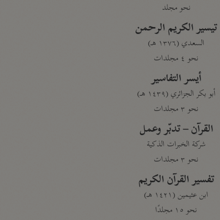
نحو مجلد
تيسير الكريم الرحمن
السعدي (١٣٧٦ هـ)
نحو ٤ مجلدات
أيسر التفاسير
أبو بكر الجزائري (١٤٣٩ هـ)
نحو ٣ مجلدات
القرآن – تدبّر وعمل
شركة الخبرات الذكية
نحو ٣ مجلدات
تفسير القرآن الكريم
ابن عثيمين (١٤٢١ هـ)
نحو ١٥ مجلدًا