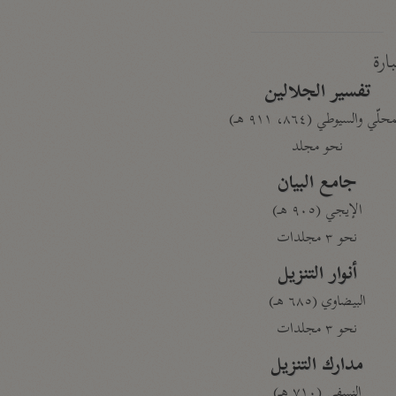
بارة
تفسير الجلالين
حلّي والسيوطي (٨٦٤، ٩١١ هـ)
نحو مجلد
جامع البيان
الإيجي (٩٠٥ هـ)
نحو ٣ مجلدات
أنوار التنزيل
البيضاوي (٦٨٥ هـ)
نحو ٣ مجلدات
مدارك التنزيل
النسفي (٧١٠ هـ)