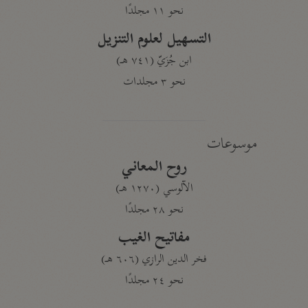
نحو ١١ مجلدًا
التسهيل لعلوم التنزيل
ابن جُزَيّ (٧٤١ هـ)
نحو ٣ مجلدات
موسوعات
روح المعاني
الآلوسي (١٢٧٠ هـ)
نحو ٢٨ مجلدًا
مفاتيح الغيب
فخر الدين الرازي (٦٠٦ هـ)
نحو ٢٤ مجلدًا