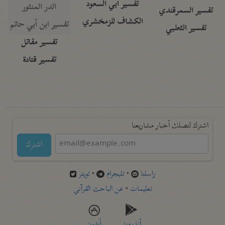
تفسير أبي السعود
الدر المنثور
تفسير السمرقندي
الكشاف للزمخشري
تفسير ابن أبي حاتم
تفسير الثعلبي
تفسير مقاتل
تفسير قتادة
اشترك لتصلك أخبار مشاريعنا
اشترك
راسلنا
•
تليجرام
•
تويتر
تعليمات
•
عن الباحث القرآني
أندرويد
أيفون