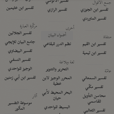
تفسير الآلوسي
جمع الأقوال
تفسير ابن عثيمين
تفسير ابن الجوزي
تفسير الرازي
تفسير الماوردي
مركَّزة العبارة
أخرى
تفسير الجلالين
أضواء البيان
منتقاة
جامع البيان للإيجي
تفسير ابن القيم
نظم الدرر للبقاعي
تفسير البيضاوي
تفسير ابن تيمية
تفسير النسفي
لغة وبلاغة
الوجيز للواحدي
التحرير والتنوير
عامّة
تفسير ابن أبي زمنين
تفسير السمعاني
المحرر الوجيز لابن
عطية
تفسير مكّي
البحر المحيط لأبي
آثار
محاسن التأويل
حيان
للقاسمي
موسوعة التفسير
البسيط للواحدي
المأثور
تفسير الثعالبي