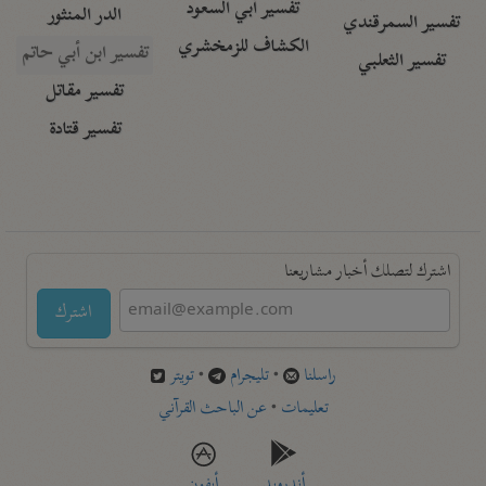
تفسير أبي السعود
الدر المنثور
تفسير السمرقندي
الكشاف للزمخشري
تفسير ابن أبي حاتم
تفسير الثعلبي
تفسير مقاتل
تفسير قتادة
اشترك لتصلك أخبار مشاريعنا
اشترك
راسلنا
•
تليجرام
•
تويتر
تعليمات
•
عن الباحث القرآني
أندرويد
أيفون