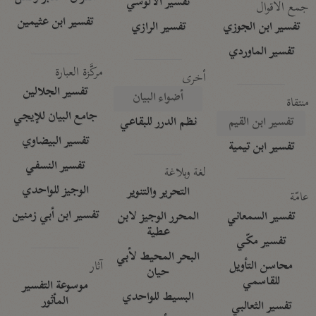
تفسير الآلوسي
جمع الأقوال
تفسير ابن عثيمين
تفسير ابن الجوزي
تفسير الرازي
تفسير الماوردي
مركَّزة العبارة
أخرى
تفسير الجلالين
أضواء البيان
منتقاة
جامع البيان للإيجي
تفسير ابن القيم
نظم الدرر للبقاعي
تفسير البيضاوي
تفسير ابن تيمية
تفسير النسفي
لغة وبلاغة
الوجيز للواحدي
التحرير والتنوير
عامّة
تفسير ابن أبي زمنين
تفسير السمعاني
المحرر الوجيز لابن
عطية
تفسير مكّي
البحر المحيط لأبي
آثار
محاسن التأويل
حيان
للقاسمي
موسوعة التفسير
البسيط للواحدي
المأثور
تفسير الثعالبي