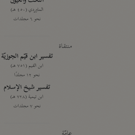
النكت والعيون
الماوردي (٤٥٠ هـ)
نحو ٦ مجلدات
منتقاة
تفسير ابن قيّم الجوزيّة
ابن القيم (٧٥١ هـ)
نحو ١٢ مجلدًا
تفسير شيخ الإسلام
ابن تيمية (٧٢٨ هـ)
نحو ٧ مجلدات
عامّة