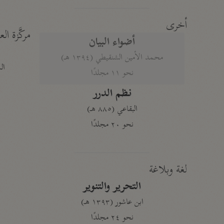
أخرى
مركَّزة الع
أضواء البيان
محمد الأمين الشنقيطي (١٣٩٤ هـ)
الم
نحو ١١ مجلدًا
نظم الدرر
البقاعي (٨٨٥ هـ)
نحو ٢٠ مجلدًا
لغة وبلاغة
التحرير والتنوير
ابن عاشور (١٣٩٣ هـ)
نحو ٢٤ مجلدًا