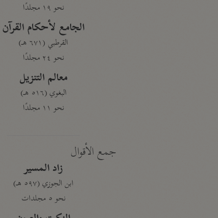
نحو ١٩ مجلدًا
الجامع لأحكام القرآن
القرطبي (٦٧١ هـ)
نحو ٢٤ مجلدًا
معالم التنزيل
البغوي (٥١٦ هـ)
نحو ١١ مجلدًا
جمع الأقوال
زاد المسير
ابن الجوزي (٥٩٧ هـ)
نحو ٥ مجلدات