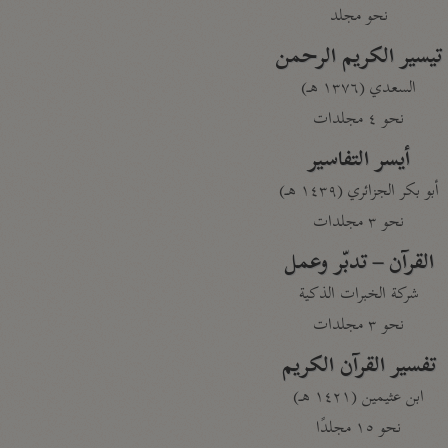
نحو مجلد
تيسير الكريم الرحمن
السعدي (١٣٧٦ هـ)
نحو ٤ مجلدات
أيسر التفاسير
أبو بكر الجزائري (١٤٣٩ هـ)
نحو ٣ مجلدات
القرآن – تدبّر وعمل
شركة الخبرات الذكية
نحو ٣ مجلدات
تفسير القرآن الكريم
ابن عثيمين (١٤٢١ هـ)
نحو ١٥ مجلدًا