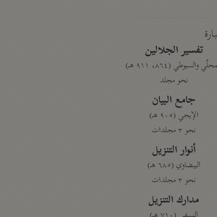
بارة
تفسير الجلالين
حلّي والسيوطي (٨٦٤، ٩١١ هـ)
نحو مجلد
جامع البيان
الإيجي (٩٠٥ هـ)
نحو ٣ مجلدات
أنوار التنزيل
البيضاوي (٦٨٥ هـ)
نحو ٣ مجلدات
مدارك التنزيل
النسفي (٧١٠ هـ)