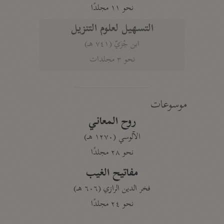
نحو ١١ مجلدًا
التسهيل لعلوم التنزيل
ابن جُزَيّ (٧٤١ هـ)
نحو ٣ مجلدات
موسوعات
روح المعاني
الآلوسي (١٢٧٠ هـ)
نحو ٢٨ مجلدًا
مفاتيح الغيب
فخر الدين الرازي (٦٠٦ هـ)
نحو ٢٤ مجلدًا