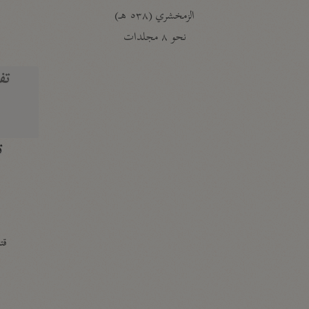
الزمخشري (٥٣٨ هـ)
ج
نحو ٨ مجلدات
تف
ت
قتا