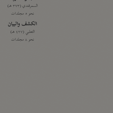
السمرقندي (٣٧٣ هـ)
نحو ٥ مجلدات
الكشف والبيان
الثعلبي (٤٢٧ هـ)
نحو ٨ مجلدات