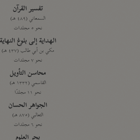
تفسير القرآن
السمعاني (٤٨٩ هـ)
نحو ٥ مجلدات
الهداية إلى بلوغ النهاية
مكي بن أبي طالب (٤٣٧ هـ)
نحو ٧ مجلدات
محاسن التأويل
القاسمي (١٣٣٢ هـ)
نحو ١١ مجلدًا
الجواهر الحسان
الثعالبي (٨٧٥ هـ)
نحو ٦ مجلدات
بحر العلوم