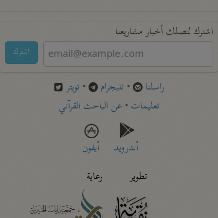
اشترك لتصلك أخبار مشاريعنا
اشترك
راسلنا
•
تليجرام
•
تويتر
تعليمات
•
عن الباحث القرآني
أندرويد
أيفون
تطوير
رعاية