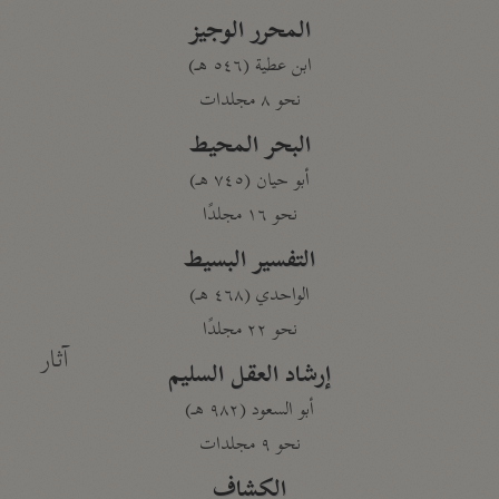
المحرر الوجيز
ابن عطية (٥٤٦ هـ)
نحو ٨ مجلدات
البحر المحيط
أبو حيان (٧٤٥ هـ)
نحو ١٦ مجلدًا
التفسير البسيط
الواحدي (٤٦٨ هـ)
نحو ٢٢ مجلدًا
آثار
إرشاد العقل السليم
أبو السعود (٩٨٢ هـ)
نحو ٩ مجلدات
الكشاف