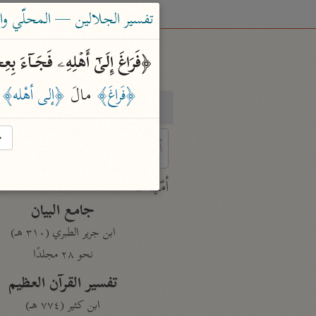
تفسير الجلالين — المحلّي والسيوطي (٤
﴿فَرَاغَ إِلَىٰۤ أَهۡلِهِۦ فَجَاۤءَ ب
﴿فَراغَ﴾
 مالَ 
﴿إلى أهْله﴾
 
بحث
تفسير
→
 characters for results.
أمّهات
جامع البيان
ابن جرير الطبري (٣١٠ هـ)
نحو ٢٨ مجلدًا
تفسير القرآن العظيم
ابن كثير (٧٧٤ هـ)