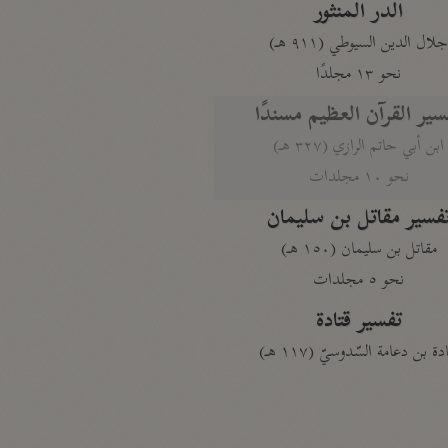
الدر المنثور
لال الدين السيوطي (٩١١ هـ)
نحو ١٣ مجلدًا
سير القرآن العظيم مسندًا
ابن أبي حاتم الرازي (٣٢٧ هـ)
نحو ١٠ مجلدات
فسير مقاتل بن سليمان
مقاتل بن سليمان (١٥٠ هـ)
نحو ٥ مجلدات
تفسير قتادة
دة بن دعامة السّدوسيّ (١١٧ هـ)