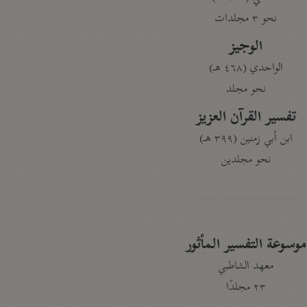
نحو ٣ مجلدات
الوجيز
الواحدي (٤٦٨ هـ)
نحو مجلد
تفسير القرآن العزيز
ابن أبي زمنين (٣٩٩ هـ)
نحو مجلدين
موسوعة التفسير المأثور
معهد الشاطبي
٢٣ مجلدًا