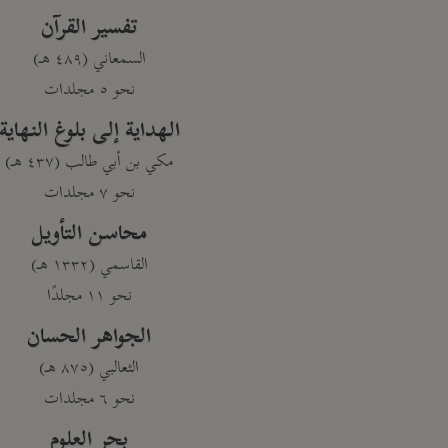
تفسير القرآن
السمعاني (٤٨٩ هـ)
نحو ٥ مجلدات
الهداية إلى بلوغ النهاية
مكي بن أبي طالب (٤٣٧ هـ)
نحو ٧ مجلدات
محاسن التأويل
القاسمي (١٣٣٢ هـ)
نحو ١١ مجلدًا
الجواهر الحسان
الثعالبي (٨٧٥ هـ)
نحو ٦ مجلدات
بحر العلوم