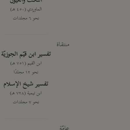
النكت والعيون
الماوردي (٤٥٠ هـ)
نحو ٦ مجلدات
منتقاة
تفسير ابن قيّم الجوزيّة
ابن القيم (٧٥١ هـ)
نحو ١٢ مجلدًا
تفسير شيخ الإسلام
ابن تيمية (٧٢٨ هـ)
نحو ٧ مجلدات
عامّة