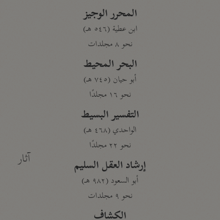
المحرر الوجيز
ابن عطية (٥٤٦ هـ)
نحو ٨ مجلدات
البحر المحيط
أبو حيان (٧٤٥ هـ)
نحو ١٦ مجلدًا
التفسير البسيط
الواحدي (٤٦٨ هـ)
نحو ٢٢ مجلدًا
آثار
إرشاد العقل السليم
أبو السعود (٩٨٢ هـ)
نحو ٩ مجلدات
الكشاف