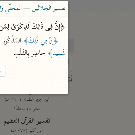
تفسير الجلالين — المحلّي والسيوطي (٤
﴿إِنَّ فِی ذَ ٰ⁠لِكَ لَذِكۡرَىٰ لِمَن
﴿إنّ فِي ذَلِكَ﴾
 المَذْكُور 
﴿
بحث
تفسير
شَهِيد﴾
 حاضِر بِالقَلْبِ
→
 characters for results.
أمّهات
جامع البيان
ابن جرير الطبري (٣١٠ هـ)
نحو ٢٨ مجلدًا
تفسير القرآن العظيم
ابن كثير (٧٧٤ هـ)