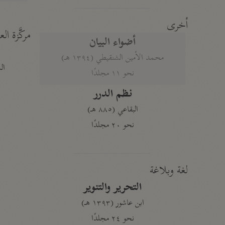
أخرى
مركَّزة الع
أضواء البيان
محمد الأمين الشنقيطي (١٣٩٤ هـ)
الم
نحو ١١ مجلدًا
نظم الدرر
البقاعي (٨٨٥ هـ)
نحو ٢٠ مجلدًا
لغة وبلاغة
التحرير والتنوير
ابن عاشور (١٣٩٣ هـ)
نحو ٢٤ مجلدًا