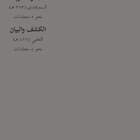
السمرقندي (٣٧٣ هـ)
نحو ٥ مجلدات
الكشف والبيان
الثعلبي (٤٢٧ هـ)
نحو ٨ مجلدات