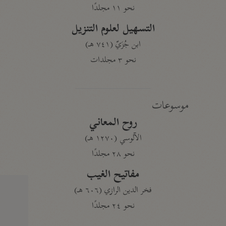
نحو ١١ مجلدًا
التسهيل لعلوم التنزيل
ابن جُزَيّ (٧٤١ هـ)
نحو ٣ مجلدات
موسوعات
روح المعاني
الآلوسي (١٢٧٠ هـ)
نحو ٢٨ مجلدًا
مفاتيح الغيب
فخر الدين الرازي (٦٠٦ هـ)
نحو ٢٤ مجلدًا