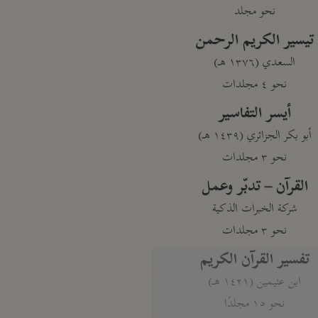
نحو مجلد
تيسير الكريم الرحمن
السعدي (١٣٧٦ هـ)
نحو ٤ مجلدات
أيسر التفاسير
أبو بكر الجزائري (١٤٣٩ هـ)
نحو ٣ مجلدات
القرآن – تدبّر وعمل
شركة الخبرات الذكية
نحو ٣ مجلدات
تفسير القرآن الكريم
ابن عثيمين (١٤٢١ هـ)
نحو ١٥ مجلدًا