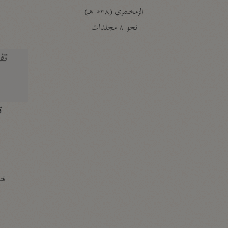
الزمخشري (٥٣٨ هـ)
ج
نحو ٨ مجلدات
تف
ت
قتا