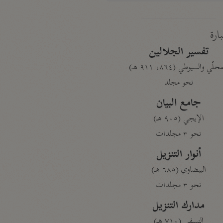
بارة
تفسير الجلالين
حلّي والسيوطي (٨٦٤، ٩١١ هـ)
نحو مجلد
جامع البيان
الإيجي (٩٠٥ هـ)
نحو ٣ مجلدات
أنوار التنزيل
البيضاوي (٦٨٥ هـ)
نحو ٣ مجلدات
مدارك التنزيل
النسفي (٧١٠ هـ)