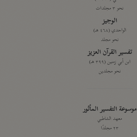
نحو ٣ مجلدات
الوجيز
الواحدي (٤٦٨ هـ)
نحو مجلد
تفسير القرآن العزيز
ابن أبي زمنين (٣٩٩ هـ)
نحو مجلدين
موسوعة التفسير المأثور
معهد الشاطبي
٢٣ مجلدًا