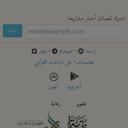
اشترك لتصلك أخبار مشاريعنا
اشترك
راسلنا
•
تليجرام
•
تويتر
تعليمات
•
عن الباحث القرآني
أندرويد
أيفون
تطوير
رعاية