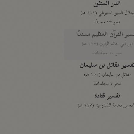
الدر المنثور
لال الدين السيوطي (٩١١ هـ)
نحو ١٣ مجلدًا
سير القرآن العظيم مسندًا
ابن أبي حاتم الرازي (٣٢٧ هـ)
نحو ١٠ مجلدات
فسير مقاتل بن سليمان
مقاتل بن سليمان (١٥٠ هـ)
نحو ٥ مجلدات
تفسير قتادة
دة بن دعامة السّدوسيّ (١١٧ هـ)