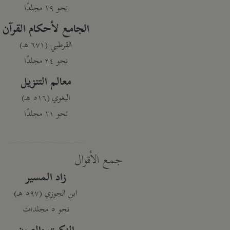
نحو ١٩ مجلدًا
الجامع لأحكام القرآن
القرطبي (٦٧١ هـ)
نحو ٢٤ مجلدًا
معالم التنزيل
البغوي (٥١٦ هـ)
نحو ١١ مجلدًا
جمع الأقوال
زاد المسير
ابن الجوزي (٥٩٧ هـ)
نحو ٥ مجلدات