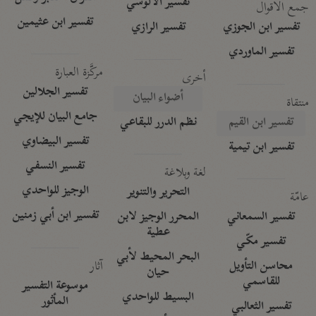
تفسير الآلوسي
جمع الأقوال
تفسير ابن عثيمين
تفسير ابن الجوزي
تفسير الرازي
تفسير الماوردي
مركَّزة العبارة
أخرى
تفسير الجلالين
أضواء البيان
منتقاة
جامع البيان للإيجي
تفسير ابن القيم
نظم الدرر للبقاعي
تفسير البيضاوي
تفسير ابن تيمية
تفسير النسفي
لغة وبلاغة
الوجيز للواحدي
التحرير والتنوير
عامّة
تفسير ابن أبي زمنين
تفسير السمعاني
المحرر الوجيز لابن
عطية
تفسير مكّي
البحر المحيط لأبي
آثار
محاسن التأويل
حيان
للقاسمي
موسوعة التفسير
البسيط للواحدي
المأثور
تفسير الثعالبي