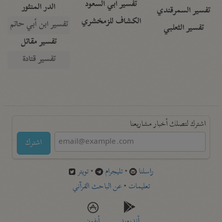
تفسير أبي السعود
الدر المنثور
تفسير السمرقندي
الكشاف للزمخشري
تفسير ابن أبي حاتم
تفسير الثعلبي
تفسير مقاتل
تفسير قتادة
اشترك لتصلك أخبار مشاريعنا
اشترك
راسلنا
•
تليجرام
•
تويتر
تعليمات
•
عن الباحث القرآني
أندرويد
أيفون