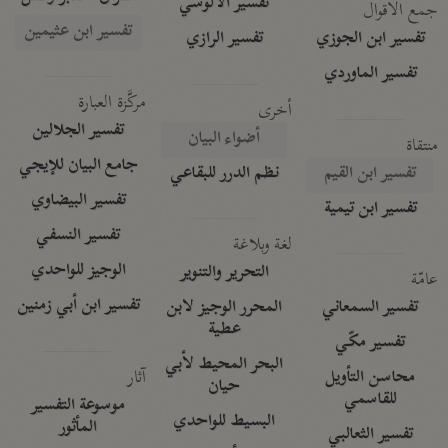
تفسير الآلوسي
جمع الأقوال
تفسير ابن عثيمين
تفسير ابن الجوزي
تفسير الرازي
تفسير الماوردي
مركَّزة العبارة
أخرى
تفسير الجلالين
أضواء البيان
منتقاة
جامع البيان للإيجي
تفسير ابن القيم
نظم الدرر للبقاعي
تفسير البيضاوي
تفسير ابن تيمية
تفسير النسفي
لغة وبلاغة
الوجيز للواحدي
التحرير والتنوير
عامّة
تفسير ابن أبي زمنين
تفسير السمعاني
المحرر الوجيز لابن
عطية
تفسير مكّي
البحر المحيط لأبي
آثار
محاسن التأويل
حيان
للقاسمي
موسوعة التفسير
البسيط للواحدي
المأثور
تفسير الثعالبي