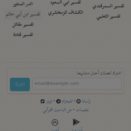
تفسير أبي السعود
الدر المنثور
تفسير السمرقندي
الكشاف للزمخشري
تفسير ابن أبي حاتم
تفسير الثعلبي
تفسير مقاتل
تفسير قتادة
اشترك لتصلك أخبار مشاريعنا
اشترك
راسلنا
•
تليجرام
•
تويتر
تعليمات
•
عن الباحث القرآني
أندرويد
أيفون