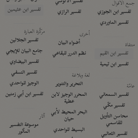
تفسير الآلوسي
جمع الأقوال
تفسير ابن عثيمين
تفسير ابن الجوزي
تفسير الرازي
تفسير الماوردي
مركَّزة العبارة
أخرى
تفسير الجلالين
أضواء البيان
منتقاة
جامع البيان للإيجي
تفسير ابن القيم
نظم الدرر للبقاعي
تفسير البيضاوي
تفسير ابن تيمية
تفسير النسفي
لغة وبلاغة
الوجيز للواحدي
التحرير والتنوير
عامّة
تفسير ابن أبي زمنين
تفسير السمعاني
المحرر الوجيز لابن
عطية
تفسير مكّي
البحر المحيط لأبي
آثار
محاسن التأويل
حيان
للقاسمي
موسوعة التفسير
البسيط للواحدي
المأثور
تفسير الثعالبي