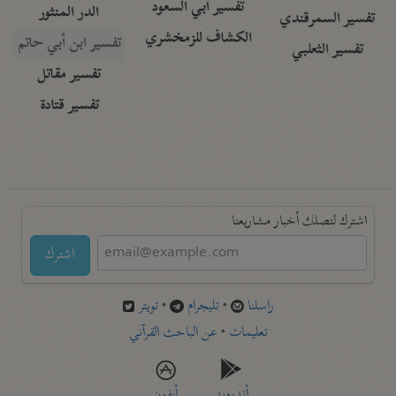
تفسير أبي السعود
الدر المنثور
تفسير السمرقندي
الكشاف للزمخشري
تفسير ابن أبي حاتم
تفسير الثعلبي
تفسير مقاتل
تفسير قتادة
اشترك لتصلك أخبار مشاريعنا
اشترك
راسلنا
•
تليجرام
•
تويتر
تعليمات
•
عن الباحث القرآني
أندرويد
أيفون