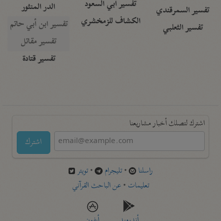
تفسير أبي السعود
الدر المنثور
تفسير السمرقندي
الكشاف للزمخشري
تفسير ابن أبي حاتم
تفسير الثعلبي
تفسير مقاتل
تفسير قتادة
اشترك لتصلك أخبار مشاريعنا
اشترك
راسلنا
•
تليجرام
•
تويتر
تعليمات
•
عن الباحث القرآني
أندرويد
أيفون