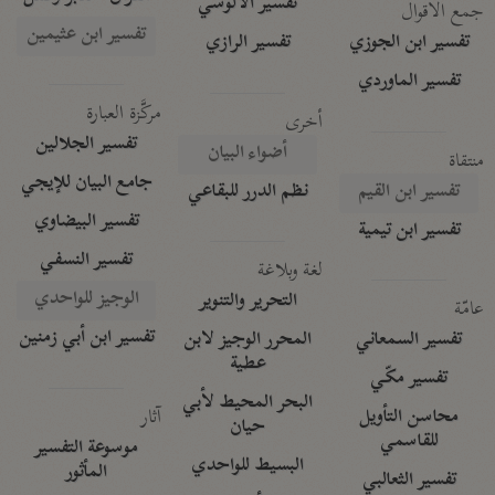
تفسير الآلوسي
جمع الأقوال
تفسير ابن عثيمين
تفسير ابن الجوزي
تفسير الرازي
تفسير الماوردي
مركَّزة العبارة
أخرى
تفسير الجلالين
أضواء البيان
منتقاة
جامع البيان للإيجي
تفسير ابن القيم
نظم الدرر للبقاعي
تفسير البيضاوي
تفسير ابن تيمية
تفسير النسفي
لغة وبلاغة
الوجيز للواحدي
التحرير والتنوير
عامّة
تفسير ابن أبي زمنين
تفسير السمعاني
المحرر الوجيز لابن
عطية
تفسير مكّي
البحر المحيط لأبي
آثار
محاسن التأويل
حيان
للقاسمي
موسوعة التفسير
البسيط للواحدي
المأثور
تفسير الثعالبي