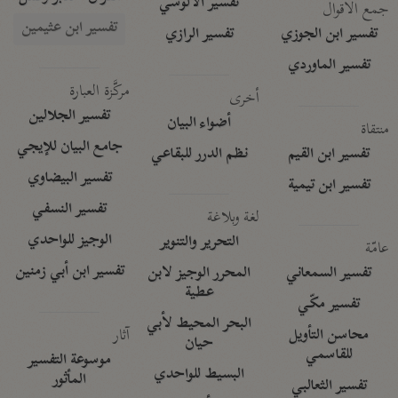
تفسير الآلوسي
جمع الأقوال
تفسير ابن عثيمين
تفسير ابن الجوزي
تفسير الرازي
تفسير الماوردي
مركَّزة العبارة
أخرى
تفسير الجلالين
أضواء البيان
منتقاة
جامع البيان للإيجي
تفسير ابن القيم
نظم الدرر للبقاعي
تفسير البيضاوي
تفسير ابن تيمية
تفسير النسفي
لغة وبلاغة
الوجيز للواحدي
التحرير والتنوير
عامّة
تفسير ابن أبي زمنين
تفسير السمعاني
المحرر الوجيز لابن
عطية
تفسير مكّي
البحر المحيط لأبي
آثار
محاسن التأويل
حيان
للقاسمي
موسوعة التفسير
البسيط للواحدي
المأثور
تفسير الثعالبي