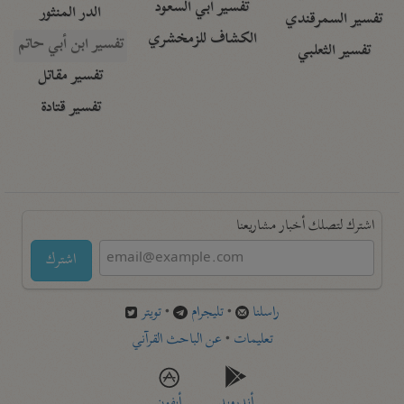
تفسير أبي السعود
الدر المنثور
تفسير السمرقندي
الكشاف للزمخشري
تفسير ابن أبي حاتم
تفسير الثعلبي
تفسير مقاتل
تفسير قتادة
اشترك لتصلك أخبار مشاريعنا
اشترك
راسلنا
•
تليجرام
•
تويتر
تعليمات
•
عن الباحث القرآني
أندرويد
أيفون