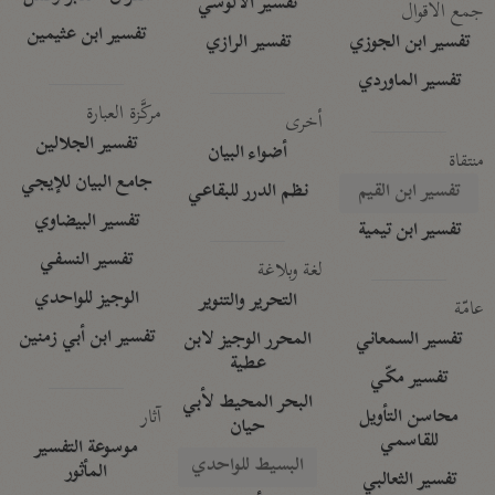
تفسير الآلوسي
جمع الأقوال
تفسير ابن عثيمين
تفسير ابن الجوزي
تفسير الرازي
تفسير الماوردي
مركَّزة العبارة
أخرى
تفسير الجلالين
أضواء البيان
منتقاة
جامع البيان للإيجي
تفسير ابن القيم
نظم الدرر للبقاعي
تفسير البيضاوي
تفسير ابن تيمية
تفسير النسفي
لغة وبلاغة
الوجيز للواحدي
التحرير والتنوير
عامّة
تفسير ابن أبي زمنين
تفسير السمعاني
المحرر الوجيز لابن
عطية
تفسير مكّي
البحر المحيط لأبي
آثار
محاسن التأويل
حيان
للقاسمي
موسوعة التفسير
البسيط للواحدي
المأثور
تفسير الثعالبي