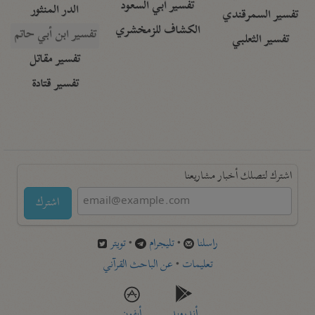
تفسير أبي السعود
الدر المنثور
تفسير السمرقندي
الكشاف للزمخشري
تفسير ابن أبي حاتم
تفسير الثعلبي
تفسير مقاتل
تفسير قتادة
اشترك لتصلك أخبار مشاريعنا
اشترك
راسلنا
•
تليجرام
•
تويتر
تعليمات
•
عن الباحث القرآني
أندرويد
أيفون