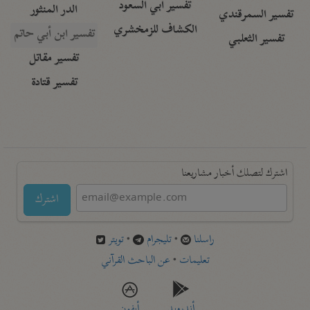
تفسير أبي السعود
الدر المنثور
تفسير السمرقندي
الكشاف للزمخشري
تفسير ابن أبي حاتم
تفسير الثعلبي
تفسير مقاتل
تفسير قتادة
اشترك لتصلك أخبار مشاريعنا
اشترك
راسلنا
•
تليجرام
•
تويتر
تعليمات
•
عن الباحث القرآني
أندرويد
أيفون