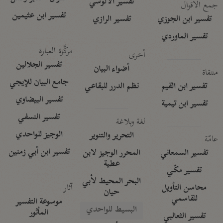
تفسير الآلوسي
جمع الأقوال
تفسير ابن عثيمين
تفسير ابن الجوزي
تفسير الرازي
تفسير الماوردي
مركَّزة العبارة
أخرى
تفسير الجلالين
أضواء البيان
منتقاة
جامع البيان للإيجي
تفسير ابن القيم
نظم الدرر للبقاعي
تفسير البيضاوي
تفسير ابن تيمية
تفسير النسفي
لغة وبلاغة
الوجيز للواحدي
التحرير والتنوير
عامّة
تفسير ابن أبي زمنين
تفسير السمعاني
المحرر الوجيز لابن
عطية
تفسير مكّي
البحر المحيط لأبي
آثار
محاسن التأويل
حيان
للقاسمي
موسوعة التفسير
البسيط للواحدي
المأثور
تفسير الثعالبي