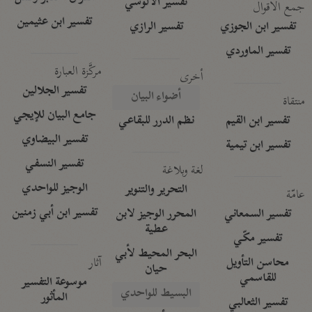
تفسير الآلوسي
جمع الأقوال
تفسير ابن عثيمين
تفسير ابن الجوزي
تفسير الرازي
تفسير الماوردي
مركَّزة العبارة
أخرى
تفسير الجلالين
أضواء البيان
منتقاة
جامع البيان للإيجي
تفسير ابن القيم
نظم الدرر للبقاعي
تفسير البيضاوي
تفسير ابن تيمية
تفسير النسفي
لغة وبلاغة
الوجيز للواحدي
التحرير والتنوير
عامّة
تفسير ابن أبي زمنين
تفسير السمعاني
المحرر الوجيز لابن
عطية
تفسير مكّي
البحر المحيط لأبي
آثار
محاسن التأويل
حيان
للقاسمي
موسوعة التفسير
البسيط للواحدي
المأثور
تفسير الثعالبي