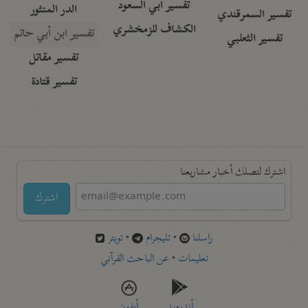
تفسير أبي السعود
الدر المنثور
تفسير السمرقندي
الكشاف للزمخشري
تفسير ابن أبي حاتم
تفسير الثعلبي
تفسير مقاتل
تفسير قتادة
اشترك لتصلك أخبار مشاريعنا
اشترك
راسلنا
•
تليجرام
•
تويتر
تعليمات
•
عن الباحث القرآني
أندرويد
أيفون