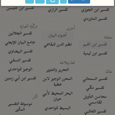
تفسير الآلوسي
جمع الأقوال
تفسير ابن عثيمين
تفسير ابن الجوزي
تفسير الرازي
تفسير الماوردي
مركَّزة العبارة
أخرى
تفسير الجلالين
أضواء البيان
منتقاة
جامع البيان للإيجي
تفسير ابن القيم
نظم الدرر للبقاعي
تفسير البيضاوي
تفسير ابن تيمية
تفسير النسفي
لغة وبلاغة
الوجيز للواحدي
التحرير والتنوير
عامّة
تفسير ابن أبي زمنين
تفسير السمعاني
المحرر الوجيز لابن
عطية
تفسير مكّي
البحر المحيط لأبي
آثار
محاسن التأويل
حيان
للقاسمي
موسوعة التفسير
البسيط للواحدي
المأثور
تفسير الثعالبي