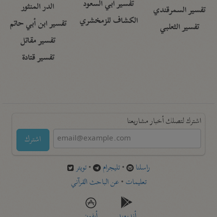
تفسير أبي السعود
الدر المنثور
تفسير السمرقندي
الكشاف للزمخشري
تفسير ابن أبي حاتم
تفسير الثعلبي
تفسير مقاتل
تفسير قتادة
اشترك لتصلك أخبار مشاريعنا
اشترك
راسلنا
•
تليجرام
•
تويتر
تعليمات
•
عن الباحث القرآني
أندرويد
أيفون