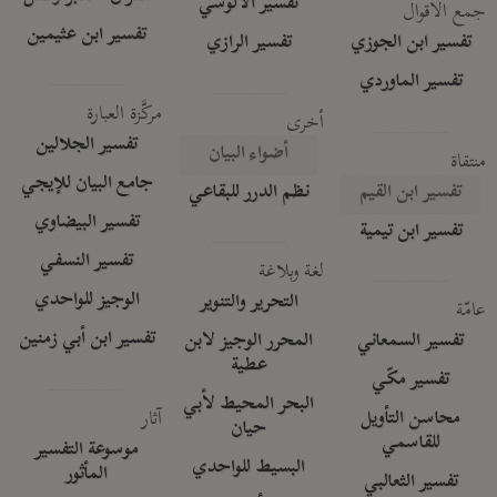
تفسير الآلوسي
جمع الأقوال
تفسير ابن عثيمين
تفسير ابن الجوزي
تفسير الرازي
تفسير الماوردي
مركَّزة العبارة
أخرى
تفسير الجلالين
أضواء البيان
منتقاة
جامع البيان للإيجي
تفسير ابن القيم
نظم الدرر للبقاعي
تفسير البيضاوي
تفسير ابن تيمية
تفسير النسفي
لغة وبلاغة
الوجيز للواحدي
التحرير والتنوير
عامّة
تفسير ابن أبي زمنين
تفسير السمعاني
المحرر الوجيز لابن
عطية
تفسير مكّي
البحر المحيط لأبي
آثار
محاسن التأويل
حيان
للقاسمي
موسوعة التفسير
البسيط للواحدي
المأثور
تفسير الثعالبي