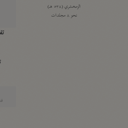
الزمخشري (٥٣٨ هـ)
ج
نحو ٨ مجلدات
تف
ت
قتا