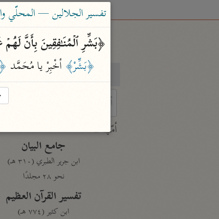
تفسير الجلالين — المحلّي والسيوطي (٤
﴿بَشِّرِ ٱلۡمُنَـٰفِقِینَ بِأَنَّ لَهُمۡ 
﴿بَشِّرْ﴾
 أخْبِرْ يا مُحَمَّد 
﴿ال
بحث
تفسير
→
 characters for results.
أمّهات
جامع البيان
ابن جرير الطبري (٣١٠ هـ)
نحو ٢٨ مجلدًا
تفسير القرآن العظيم
ابن كثير (٧٧٤ هـ)