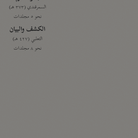
السمرقندي (٣٧٣ هـ)
نحو ٥ مجلدات
الكشف والبيان
الثعلبي (٤٢٧ هـ)
نحو ٨ مجلدات