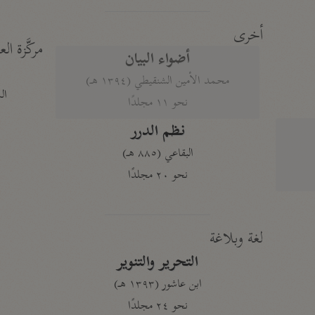
أخرى
مركَّزة الع
أضواء البيان
محمد الأمين الشنقيطي (١٣٩٤ هـ)
الم
نحو ١١ مجلدًا
نظم الدرر
البقاعي (٨٨٥ هـ)
نحو ٢٠ مجلدًا
لغة وبلاغة
التحرير والتنوير
ابن عاشور (١٣٩٣ هـ)
نحو ٢٤ مجلدًا