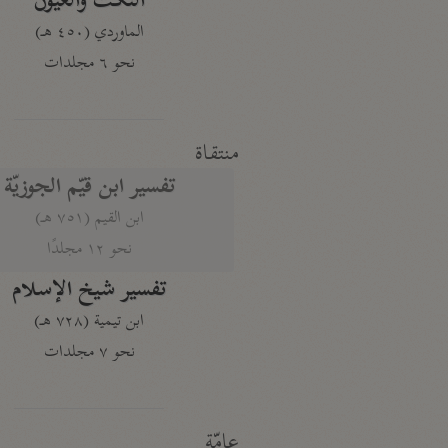
النكت والعيون
الماوردي (٤٥٠ هـ)
نحو ٦ مجلدات
منتقاة
تفسير ابن قيّم الجوزيّة
ابن القيم (٧٥١ هـ)
نحو ١٢ مجلدًا
تفسير شيخ الإسلام
ابن تيمية (٧٢٨ هـ)
نحو ٧ مجلدات
عامّة