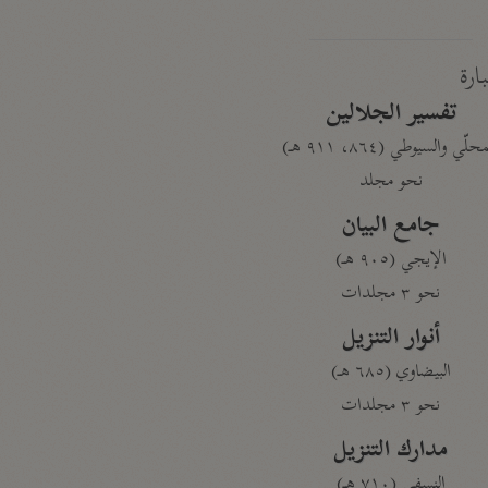
بارة
تفسير الجلالين
حلّي والسيوطي (٨٦٤، ٩١١ هـ)
نحو مجلد
جامع البيان
الإيجي (٩٠٥ هـ)
نحو ٣ مجلدات
أنوار التنزيل
البيضاوي (٦٨٥ هـ)
نحو ٣ مجلدات
مدارك التنزيل
النسفي (٧١٠ هـ)