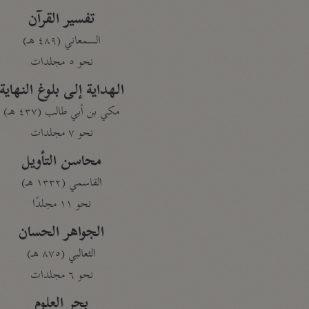
تفسير القرآن
السمعاني (٤٨٩ هـ)
نحو ٥ مجلدات
الهداية إلى بلوغ النهاية
مكي بن أبي طالب (٤٣٧ هـ)
نحو ٧ مجلدات
محاسن التأويل
القاسمي (١٣٣٢ هـ)
نحو ١١ مجلدًا
الجواهر الحسان
الثعالبي (٨٧٥ هـ)
نحو ٦ مجلدات
بحر العلوم