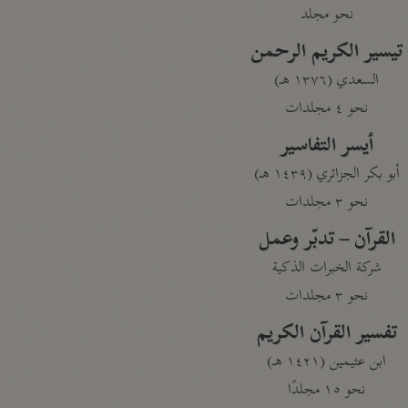
نحو مجلد
تيسير الكريم الرحمن
السعدي (١٣٧٦ هـ)
نحو ٤ مجلدات
أيسر التفاسير
أبو بكر الجزائري (١٤٣٩ هـ)
نحو ٣ مجلدات
القرآن – تدبّر وعمل
شركة الخبرات الذكية
نحو ٣ مجلدات
تفسير القرآن الكريم
ابن عثيمين (١٤٢١ هـ)
نحو ١٥ مجلدًا