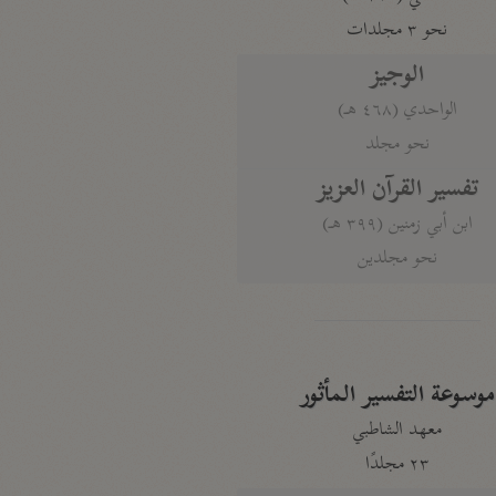
نحو ٣ مجلدات
الوجيز
الواحدي (٤٦٨ هـ)
نحو مجلد
تفسير القرآن العزيز
ابن أبي زمنين (٣٩٩ هـ)
نحو مجلدين
موسوعة التفسير المأثور
معهد الشاطبي
٢٣ مجلدًا