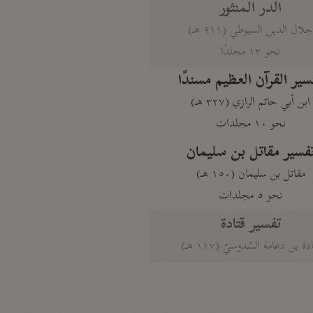
الدر المنثور
لال الدين السيوطي (٩١١ هـ)
نحو ١٣ مجلدًا
سير القرآن العظيم مسندًا
ابن أبي حاتم الرازي (٣٢٧ هـ)
نحو ١٠ مجلدات
فسير مقاتل بن سليمان
مقاتل بن سليمان (١٥٠ هـ)
نحو ٥ مجلدات
تفسير قتادة
دة بن دعامة السّدوسيّ (١١٧ هـ)