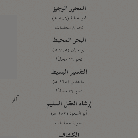
المحرر الوجيز
ابن عطية (٥٤٦ هـ)
نحو ٨ مجلدات
البحر المحيط
أبو حيان (٧٤٥ هـ)
نحو ١٦ مجلدًا
التفسير البسيط
الواحدي (٤٦٨ هـ)
نحو ٢٢ مجلدًا
آثار
إرشاد العقل السليم
أبو السعود (٩٨٢ هـ)
نحو ٩ مجلدات
الكشاف