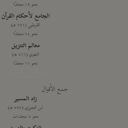
نحو ١٩ مجلدًا
الجامع لأحكام القرآن
القرطبي (٦٧١ هـ)
نحو ٢٤ مجلدًا
معالم التنزيل
البغوي (٥١٦ هـ)
نحو ١١ مجلدًا
جمع الأقوال
زاد المسير
ابن الجوزي (٥٩٧ هـ)
نحو ٥ مجلدات