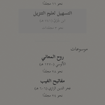
نحو ١١ مجلدًا
التسهيل لعلوم التنزيل
ابن جُزَيّ (٧٤١ هـ)
نحو ٣ مجلدات
موسوعات
روح المعاني
الآلوسي (١٢٧٠ هـ)
نحو ٢٨ مجلدًا
مفاتيح الغيب
فخر الدين الرازي (٦٠٦ هـ)
نحو ٢٤ مجلدًا