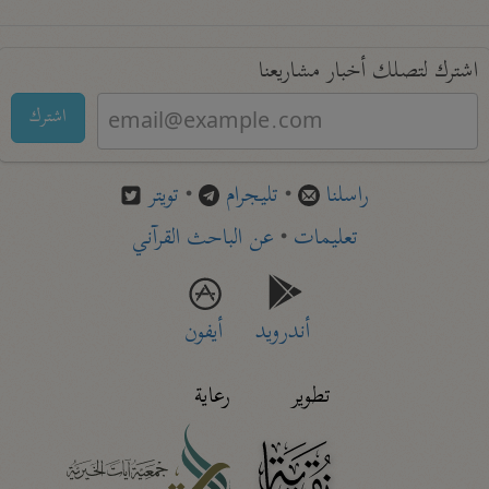
اشترك لتصلك أخبار مشاريعنا
اشترك
راسلنا
•
تليجرام
•
تويتر
تعليمات
•
عن الباحث القرآني
أندرويد
أيفون
تطوير
رعاية