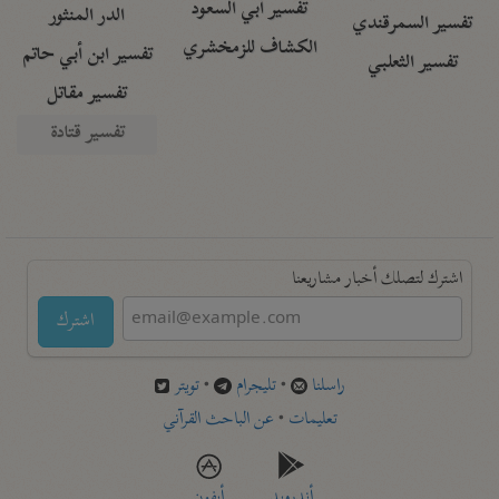
تفسير أبي السعود
الدر المنثور
تفسير السمرقندي
الكشاف للزمخشري
تفسير ابن أبي حاتم
تفسير الثعلبي
تفسير مقاتل
تفسير قتادة
اشترك لتصلك أخبار مشاريعنا
اشترك
راسلنا
•
تليجرام
•
تويتر
تعليمات
•
عن الباحث القرآني
أندرويد
أيفون