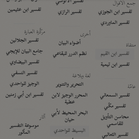
تفسير الآلوسي
جمع الأقوال
تفسير ابن عثيمين
تفسير ابن الجوزي
تفسير الرازي
تفسير الماوردي
مركَّزة العبارة
أخرى
تفسير الجلالين
أضواء البيان
منتقاة
جامع البيان للإيجي
تفسير ابن القيم
نظم الدرر للبقاعي
تفسير البيضاوي
تفسير ابن تيمية
تفسير النسفي
لغة وبلاغة
الوجيز للواحدي
التحرير والتنوير
عامّة
تفسير ابن أبي زمنين
تفسير السمعاني
المحرر الوجيز لابن
عطية
تفسير مكّي
البحر المحيط لأبي
آثار
محاسن التأويل
حيان
للقاسمي
موسوعة التفسير
البسيط للواحدي
المأثور
تفسير الثعالبي