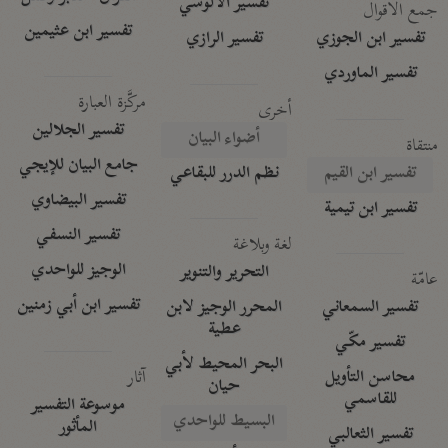
تفسير الآلوسي
جمع الأقوال
تفسير ابن عثيمين
تفسير ابن الجوزي
تفسير الرازي
تفسير الماوردي
مركَّزة العبارة
أخرى
تفسير الجلالين
أضواء البيان
منتقاة
جامع البيان للإيجي
تفسير ابن القيم
نظم الدرر للبقاعي
تفسير البيضاوي
تفسير ابن تيمية
تفسير النسفي
لغة وبلاغة
الوجيز للواحدي
التحرير والتنوير
عامّة
تفسير ابن أبي زمنين
تفسير السمعاني
المحرر الوجيز لابن
عطية
تفسير مكّي
البحر المحيط لأبي
آثار
محاسن التأويل
حيان
للقاسمي
موسوعة التفسير
البسيط للواحدي
المأثور
تفسير الثعالبي