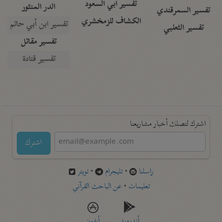
تفسير أبي السعود
الدر المنثور
تفسير السمرقندي
الكشاف للزمخشري
تفسير ابن أبي حاتم
تفسير الثعلبي
تفسير مقاتل
تفسير قتادة
اشترك لتصلك أخبار مشاريعنا
اشترك
راسلنا
•
تليجرام
•
تويتر
تعليمات
•
عن الباحث القرآني
أندرويد
أيفون