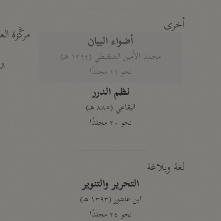
أخرى
مركَّزة الع
أضواء البيان
محمد الأمين الشنقيطي (١٣٩٤ هـ)
الم
نحو ١١ مجلدًا
نظم الدرر
البقاعي (٨٨٥ هـ)
نحو ٢٠ مجلدًا
لغة وبلاغة
التحرير والتنوير
ابن عاشور (١٣٩٣ هـ)
نحو ٢٤ مجلدًا