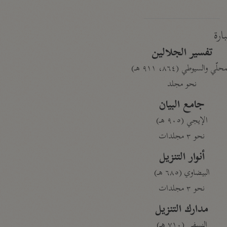
بارة
تفسير الجلالين
حلّي والسيوطي (٨٦٤، ٩١١ هـ)
نحو مجلد
جامع البيان
الإيجي (٩٠٥ هـ)
نحو ٣ مجلدات
أنوار التنزيل
البيضاوي (٦٨٥ هـ)
نحو ٣ مجلدات
مدارك التنزيل
النسفي (٧١٠ هـ)