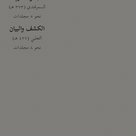
السمرقندي (٣٧٣ هـ)
نحو ٥ مجلدات
الكشف والبيان
الثعلبي (٤٢٧ هـ)
نحو ٨ مجلدات