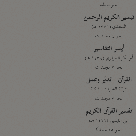
نحو مجلد
تيسير الكريم الرحمن
السعدي (١٣٧٦ هـ)
نحو ٤ مجلدات
أيسر التفاسير
أبو بكر الجزائري (١٤٣٩ هـ)
نحو ٣ مجلدات
القرآن – تدبّر وعمل
شركة الخبرات الذكية
نحو ٣ مجلدات
تفسير القرآن الكريم
ابن عثيمين (١٤٢١ هـ)
نحو ١٥ مجلدًا