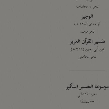
نحو ٣ مجلدات
الوجيز
الواحدي (٤٦٨ هـ)
نحو مجلد
تفسير القرآن العزيز
ابن أبي زمنين (٣٩٩ هـ)
نحو مجلدين
موسوعة التفسير المأثور
معهد الشاطبي
٢٣ مجلدًا