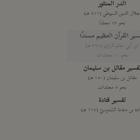
الدر المنثور
لال الدين السيوطي (٩١١ هـ)
نحو ١٣ مجلدًا
سير القرآن العظيم مسندًا
ابن أبي حاتم الرازي (٣٢٧ هـ)
نحو ١٠ مجلدات
فسير مقاتل بن سليمان
مقاتل بن سليمان (١٥٠ هـ)
نحو ٥ مجلدات
تفسير قتادة
دة بن دعامة السّدوسيّ (١١٧ هـ)