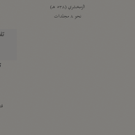
الزمخشري (٥٣٨ هـ)
ج
نحو ٨ مجلدات
تف
ت
قتا