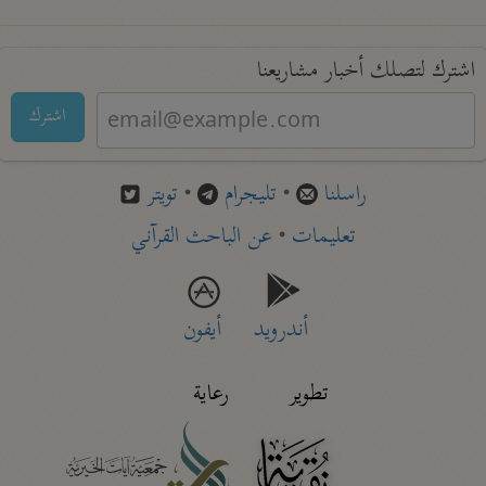
اشترك لتصلك أخبار مشاريعنا
اشترك
راسلنا
•
تليجرام
•
تويتر
تعليمات
•
عن الباحث القرآني
أندرويد
أيفون
تطوير
رعاية