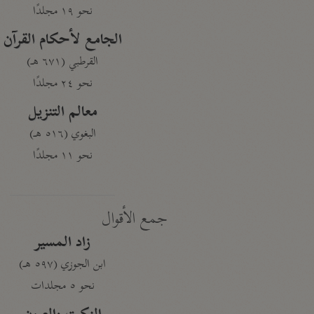
نحو ١٩ مجلدًا
الجامع لأحكام القرآن
القرطبي (٦٧١ هـ)
نحو ٢٤ مجلدًا
معالم التنزيل
البغوي (٥١٦ هـ)
نحو ١١ مجلدًا
جمع الأقوال
زاد المسير
ابن الجوزي (٥٩٧ هـ)
نحو ٥ مجلدات