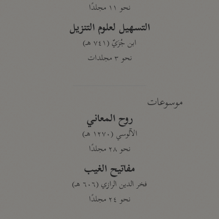
نحو ١١ مجلدًا
التسهيل لعلوم التنزيل
ابن جُزَيّ (٧٤١ هـ)
نحو ٣ مجلدات
موسوعات
روح المعاني
الآلوسي (١٢٧٠ هـ)
نحو ٢٨ مجلدًا
مفاتيح الغيب
فخر الدين الرازي (٦٠٦ هـ)
نحو ٢٤ مجلدًا