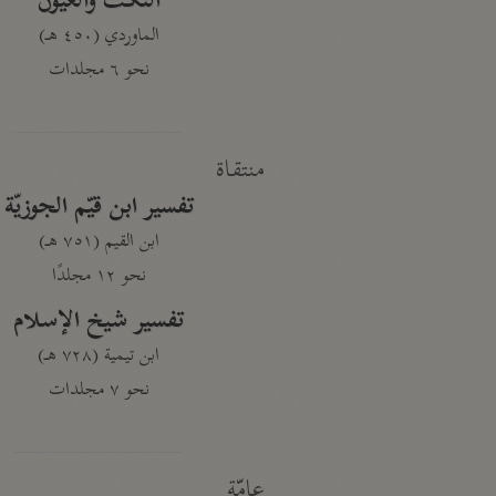
النكت والعيون
الماوردي (٤٥٠ هـ)
نحو ٦ مجلدات
منتقاة
تفسير ابن قيّم الجوزيّة
ابن القيم (٧٥١ هـ)
نحو ١٢ مجلدًا
تفسير شيخ الإسلام
ابن تيمية (٧٢٨ هـ)
نحو ٧ مجلدات
عامّة