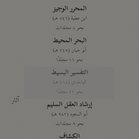
المحرر الوجيز
ابن عطية (٥٤٦ هـ)
نحو ٨ مجلدات
البحر المحيط
أبو حيان (٧٤٥ هـ)
نحو ١٦ مجلدًا
التفسير البسيط
الواحدي (٤٦٨ هـ)
نحو ٢٢ مجلدًا
آثار
إرشاد العقل السليم
أبو السعود (٩٨٢ هـ)
نحو ٩ مجلدات
الكشاف