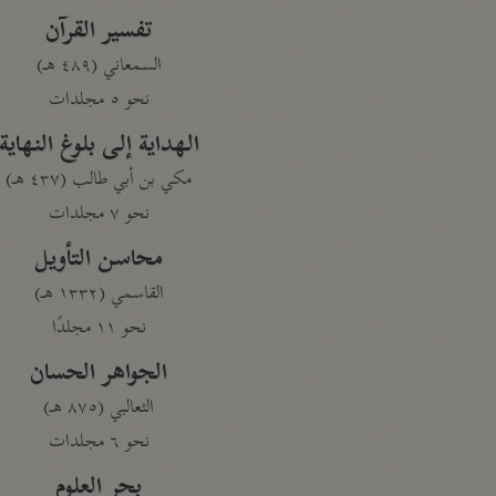
تفسير القرآن
السمعاني (٤٨٩ هـ)
نحو ٥ مجلدات
الهداية إلى بلوغ النهاية
مكي بن أبي طالب (٤٣٧ هـ)
نحو ٧ مجلدات
محاسن التأويل
القاسمي (١٣٣٢ هـ)
نحو ١١ مجلدًا
الجواهر الحسان
الثعالبي (٨٧٥ هـ)
نحو ٦ مجلدات
بحر العلوم