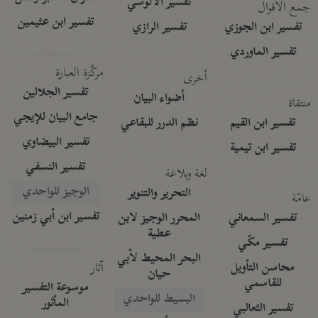
تفسير الآلوسي
جمع الأقوال
تفسير ابن عثيمين
تفسير ابن الجوزي
تفسير الرازي
تفسير الماوردي
مركَّزة العبارة
أخرى
تفسير الجلالين
أضواء البيان
منتقاة
جامع البيان للإيجي
تفسير ابن القيم
نظم الدرر للبقاعي
تفسير البيضاوي
تفسير ابن تيمية
تفسير النسفي
لغة وبلاغة
الوجيز للواحدي
التحرير والتنوير
عامّة
تفسير ابن أبي زمنين
تفسير السمعاني
المحرر الوجيز لابن
عطية
تفسير مكّي
البحر المحيط لأبي
آثار
محاسن التأويل
حيان
للقاسمي
موسوعة التفسير
البسيط للواحدي
المأثور
تفسير الثعالبي