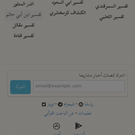
تفسير أبي السعود
الدر المنثور
تفسير السمرقندي
الكشاف للزمخشري
تفسير ابن أبي حاتم
تفسير الثعلبي
تفسير مقاتل
تفسير قتادة
اشترك لتصلك أخبار مشاريعنا
اشترك
راسلنا
•
تليجرام
•
تويتر
تعليمات
•
عن الباحث القرآني
أندرويد
أيفون