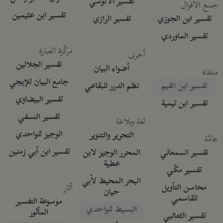
تفسير الآلوسي
جمع الأقوال
تفسير ابن عثيمين
تفسير ابن الجوزي
تفسير الرازي
تفسير الماوردي
مركَّزة العبارة
أخرى
تفسير الجلالين
أضواء البيان
منتقاة
جامع البيان للإيجي
تفسير ابن القيم
نظم الدرر للبقاعي
تفسير البيضاوي
تفسير ابن تيمية
تفسير النسفي
لغة وبلاغة
الوجيز للواحدي
التحرير والتنوير
عامّة
تفسير ابن أبي زمنين
تفسير السمعاني
المحرر الوجيز لابن
عطية
تفسير مكّي
البحر المحيط لأبي
آثار
محاسن التأويل
حيان
للقاسمي
موسوعة التفسير
البسيط للواحدي
المأثور
تفسير الثعالبي