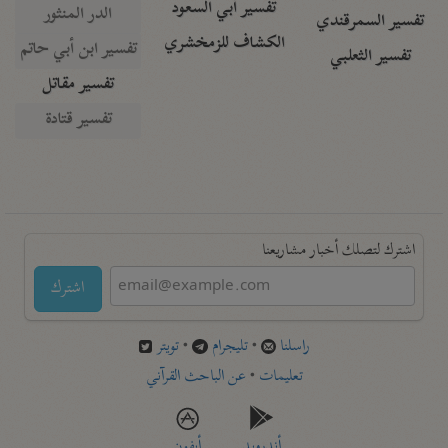
تفسير أبي السعود
الدر المنثور
تفسير السمرقندي
الكشاف للزمخشري
تفسير ابن أبي حاتم
تفسير الثعلبي
تفسير مقاتل
تفسير قتادة
اشترك لتصلك أخبار مشاريعنا
اشترك
راسلنا
•
تليجرام
•
تويتر
تعليمات
•
عن الباحث القرآني
أندرويد
أيفون